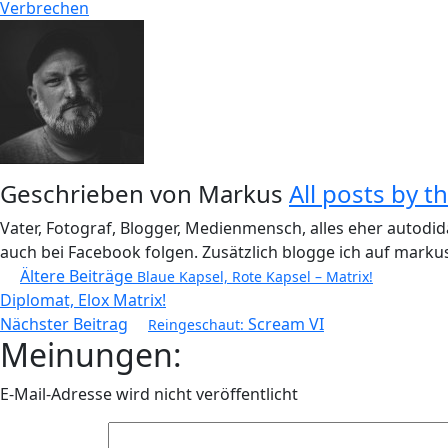
Verbrechen
Geschrieben von
Markus
All posts by t
Vater, Fotograf, Blogger, Medienmensch, alles eher autodid
auch bei Facebook folgen. Zusätzlich blogge ich auf markus
Beitragsnavigation
Ältere Beiträge
Blaue Kapsel, Rote Kapsel – Matrix!
Diplomat, Elox Matrix!
Nächster Beitrag
Scream VI
Reingeschaut:
Meinungen:
E-Mail-Adresse wird nicht veröffentlicht