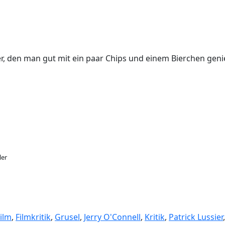
ier, den man gut mit ein paar Chips und einem Bierchen gen
ler
ilm
,
Filmkritik
,
Grusel
,
Jerry O'Connell
,
Kritik
,
Patrick Lussier