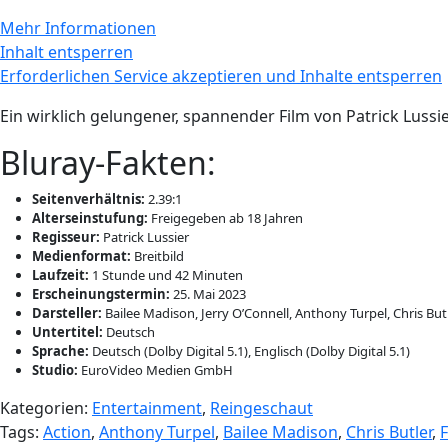
Mehr Informationen
Inhalt entsperren
Erforderlichen Service akzeptieren und Inhalte entsperren
Ein wirklich gelungener, spannender Film von Patrick Luss
Bluray-Fakten:
Seitenverhältnis:‎
2.39:1
Alterseinstufung:‎
Freigegeben ab 18 Jahren
Regisseur:‎
Patrick Lussier
Medienformat:‎
Breitbild
Laufzeit: ‎
1 Stunde und 42 Minuten
Erscheinungstermin:‎
25. Mai 2023
Darsteller:‎
Bailee Madison, Jerry O’Connell, Anthony Turpel, Chris But
Untertitel: ‎
Deutsch
Sprache:‎
Deutsch (Dolby Digital 5.1), Englisch (Dolby Digital 5.1)
Studio:
EuroVideo Medien GmbH
Kategorien:
Entertainment
,
Reingeschaut
Tags:
Action
,
Anthony Turpel
,
Bailee Madison
,
Chris Butler
,
F