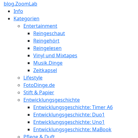
blog.ZoomLab
Info
Kategorien
Entertainment
Reingeschaut
Reingehört
Reingelesen
Vinyl und Mixtapes
Musik.Dinge
Zeitkapsel
Lifestyle
FotoDinge.de
Stift & Papier
Entwicklungsgeschichte
Entwicklungsgeschichte: Timer A6
Entwicklungsgeschichte: Duo1
Entwicklungsgeschichte: Uno1
Entwicklungsgeschichte: MaBook
Pflege & Duft