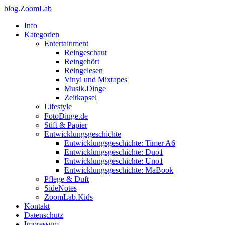
blog.ZoomLab
Info
Kategorien
Entertainment
Reingeschaut
Reingehört
Reingelesen
Vinyl und Mixtapes
Musik.Dinge
Zeitkapsel
Lifestyle
FotoDinge.de
Stift & Papier
Entwicklungsgeschichte
Entwicklungsgeschichte: Timer A6
Entwicklungsgeschichte: Duo1
Entwicklungsgeschichte: Uno1
Entwicklungsgeschichte: MaBook
Pflege & Duft
SideNotes
ZoomLab.Kids
Kontakt
Datenschutz
Impressum