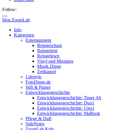
Follow:
blog.ZoomLab
ZoomLab
Info
Kategorien
//
Entertainment
Reingeschaut
pers.
Reingehört
Reingelesen
Blog
Vinyl und Mixtapes
Musik.Dinge
Zeitkapsel
Lifestyle
FotoDinge.de
Stift & Papier
Entwicklungsgeschichte
Entwicklungsgeschichte: Timer A6
Entwicklungsgeschichte: Duo1
Entwicklungsgeschichte: Uno1
Entwicklungsgeschichte: MaBook
Pflege & Duft
SideNotes
ZoomLab.Kids