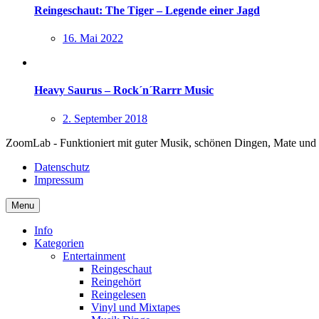
Reingeschaut: The Tiger – Legende einer Jagd
16. Mai 2022
Heavy Saurus – Rock´n´Rarrr Music
2. September 2018
ZoomLab - Funktioniert mit guter Musik, schönen Dingen, Mate und
Datenschutz
Impressum
Menu
Info
Kategorien
Entertainment
Reingeschaut
Reingehört
Reingelesen
Vinyl und Mixtapes