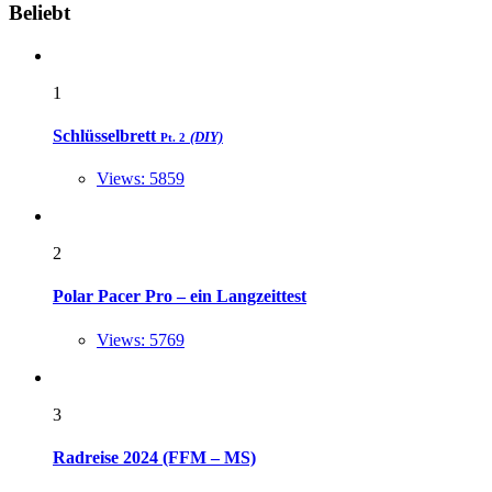
Widgets
Beliebt
1
Schlüsselbrett
(DIY)
Pt. 2
Views: 5859
2
Polar Pacer Pro – ein Langzeittest
Views: 5769
3
Radreise 2024 (FFM – MS)