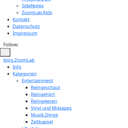
SideNotes
ZoomLab.Kids
Kontakt
Datenschutz
Impressum
Follow:
blog.ZoomLab
ZoomLab
Info
Kategorien
//
Entertainment
pers.
Reingeschaut
Reingehört
Blog
Reingelesen
Vinyl und Mixtapes
Musik.Dinge
Zeitkapsel