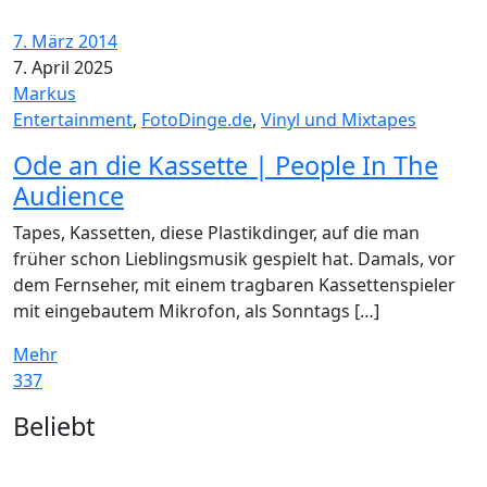
7. März 2014
7. April 2025
Markus
Entertainment
,
FotoDinge.de
,
Vinyl und Mixtapes
Ode an die Kassette | People In The
Audience
Tapes, Kassetten, diese Plastikdinger, auf die man
früher schon Lieblingsmusik gespielt hat. Damals, vor
dem Fernseher, mit einem tragbaren Kassettenspieler
mit eingebautem Mikrofon, als Sonntags […]
Mehr
337
Widgets
Beliebt