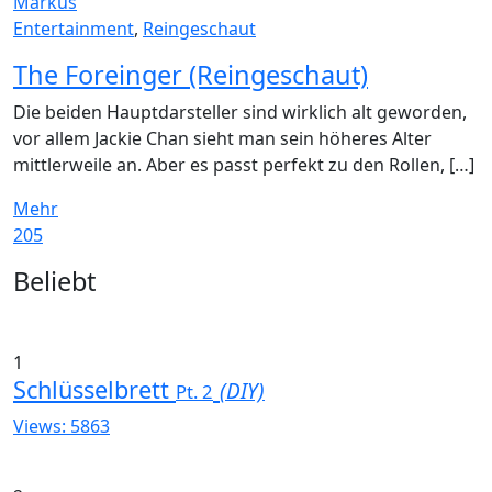
Markus
Entertainment
,
Reingeschaut
The Foreinger (Reingeschaut)
Die beiden Hauptdarsteller sind wirklich alt geworden,
vor allem Jackie Chan sieht man sein höheres Alter
mittlerweile an. Aber es passt perfekt zu den Rollen, […]
Mehr
205
Widgets
Beliebt
1
Schlüsselbrett
(DIY)
Pt. 2
Views: 5863