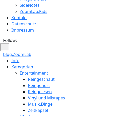
SideNotes
ZoomLab.Kids
Kontakt
Datenschutz
Impressum
Follow:
blog.ZoomLab
ZoomLab
Info
Kategorien
//
Entertainment
pers.
Reingeschaut
Reingehört
Blog
Reingelesen
Vinyl und Mixtapes
Musik.Dinge
Zeitkapsel