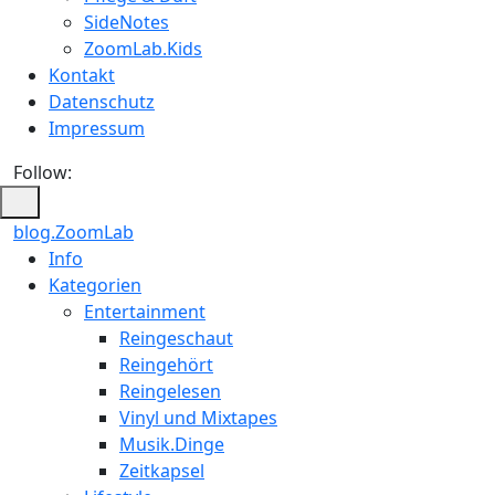
SideNotes
ZoomLab.Kids
Kontakt
Datenschutz
Impressum
Follow:
blog.ZoomLab
ZoomLab
Info
Kategorien
//
Entertainment
pers.
Reingeschaut
Reingehört
Blog
Reingelesen
Vinyl und Mixtapes
Musik.Dinge
Zeitkapsel