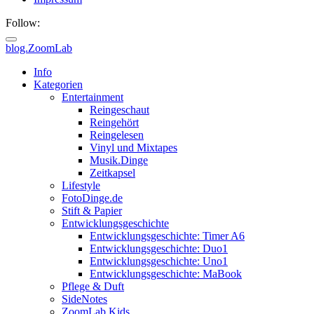
Follow:
blog.ZoomLab
ZoomLab
Info
Kategorien
//
Entertainment
Reingeschaut
pers.
Reingehört
Reingelesen
Blog
Vinyl und Mixtapes
Musik.Dinge
Zeitkapsel
Lifestyle
FotoDinge.de
Stift & Papier
Entwicklungsgeschichte
Entwicklungsgeschichte: Timer A6
Entwicklungsgeschichte: Duo1
Entwicklungsgeschichte: Uno1
Entwicklungsgeschichte: MaBook
Pflege & Duft
SideNotes
ZoomLab.Kids