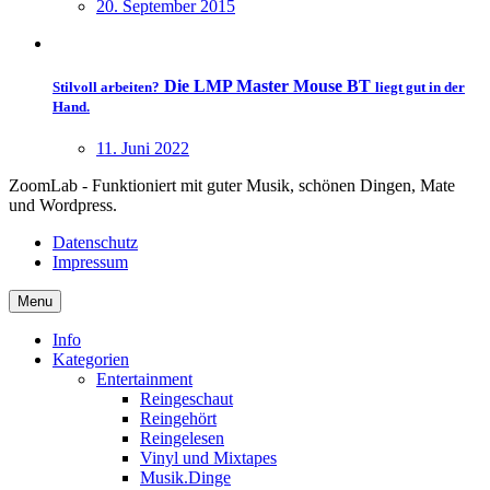
20. September 2015
Die LMP Master Mouse BT
Stilvoll arbeiten?
liegt gut in der
Hand.
11. Juni 2022
ZoomLab - Funktioniert mit guter Musik, schönen Dingen, Mate
und Wordpress.
Datenschutz
Impressum
Menu
Info
Kategorien
Entertainment
Reingeschaut
Reingehört
Reingelesen
Vinyl und Mixtapes
Musik.Dinge