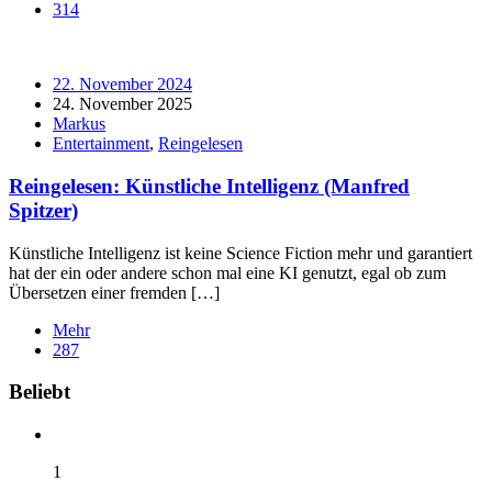
314
22. November 2024
24. November 2025
Markus
Entertainment
,
Reingelesen
Reingelesen: Künstliche Intelligenz (Manfred
Spitzer)
Künstliche Intelligenz ist keine Science Fiction mehr und garantiert
hat der ein oder andere schon mal eine KI genutzt, egal ob zum
Übersetzen einer fremden […]
Mehr
287
Widgets
Beliebt
1