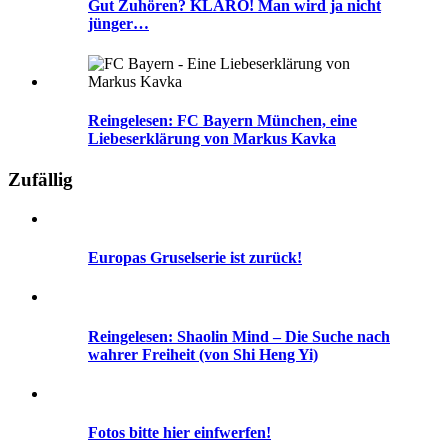
Gut Zuhören? KLARO! Man wird ja nicht
jünger…
Reingelesen: FC Bayern München, eine
Liebeserklärung von Markus Kavka
Zufällig
Europas Gruselserie ist zurück!
Reingelesen: Shaolin Mind – Die Suche nach
wahrer Freiheit (von Shi Heng Yi)
Fotos bitte hier einfwerfen!