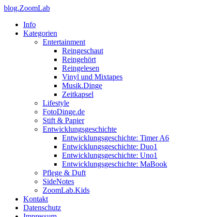
blog.ZoomLab
Info
Kategorien
Entertainment
Reingeschaut
Reingehört
Reingelesen
Vinyl und Mixtapes
Musik.Dinge
Zeitkapsel
Lifestyle
FotoDinge.de
Stift & Papier
Entwicklungsgeschichte
Entwicklungsgeschichte: Timer A6
Entwicklungsgeschichte: Duo1
Entwicklungsgeschichte: Uno1
Entwicklungsgeschichte: MaBook
Pflege & Duft
SideNotes
ZoomLab.Kids
Kontakt
Datenschutz
Impressum