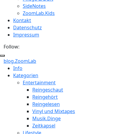
SideNotes
ZoomLab.Kids
Kontakt
Datenschutz
Impressum
Follow:
blog.ZoomLab
ZoomLab
Info
Kategorien
//
Entertainment
pers.
Reingeschaut
Reingehört
Blog
Reingelesen
Vinyl und Mixtapes
Musik.Dinge
Zeitkapsel
Lifestyle