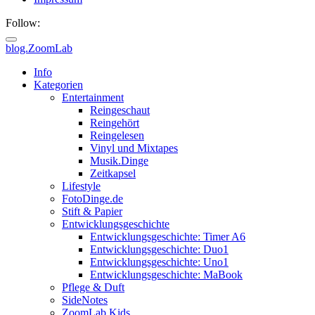
Follow:
blog.ZoomLab
ZoomLab
Info
Kategorien
//
Entertainment
Reingeschaut
pers.
Reingehört
Reingelesen
Blog
Vinyl und Mixtapes
Musik.Dinge
Zeitkapsel
Lifestyle
FotoDinge.de
Stift & Papier
Entwicklungsgeschichte
Entwicklungsgeschichte: Timer A6
Entwicklungsgeschichte: Duo1
Entwicklungsgeschichte: Uno1
Entwicklungsgeschichte: MaBook
Pflege & Duft
SideNotes
ZoomLab.Kids