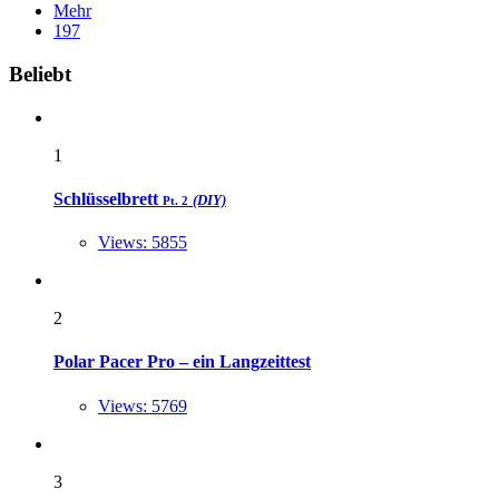
Mehr
197
Widgets
Beliebt
1
Schlüsselbrett
(DIY)
Pt. 2
Views: 5855
2
Polar Pacer Pro – ein Langzeittest
Views: 5769
3