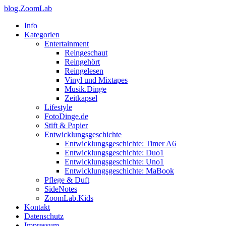
blog.ZoomLab
Info
Kategorien
Entertainment
Reingeschaut
Reingehört
Reingelesen
Vinyl und Mixtapes
Musik.Dinge
Zeitkapsel
Lifestyle
FotoDinge.de
Stift & Papier
Entwicklungsgeschichte
Entwicklungsgeschichte: Timer A6
Entwicklungsgeschichte: Duo1
Entwicklungsgeschichte: Uno1
Entwicklungsgeschichte: MaBook
Pflege & Duft
SideNotes
ZoomLab.Kids
Kontakt
Datenschutz
Impressum