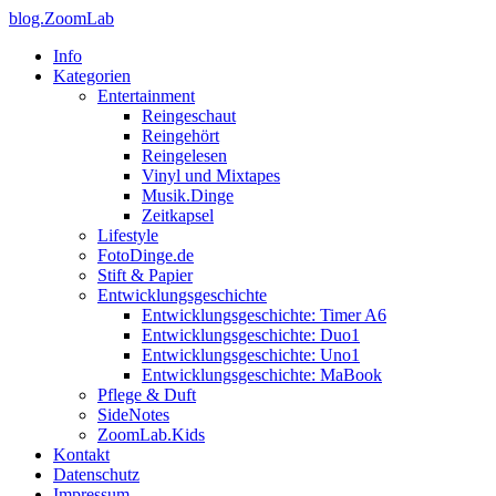
blog.ZoomLab
Info
Kategorien
Entertainment
Reingeschaut
Reingehört
Reingelesen
Vinyl und Mixtapes
Musik.Dinge
Zeitkapsel
Lifestyle
FotoDinge.de
Stift & Papier
Entwicklungsgeschichte
Entwicklungsgeschichte: Timer A6
Entwicklungsgeschichte: Duo1
Entwicklungsgeschichte: Uno1
Entwicklungsgeschichte: MaBook
Pflege & Duft
SideNotes
ZoomLab.Kids
Kontakt
Datenschutz
Impressum