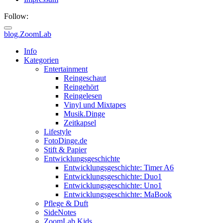
Follow:
blog.ZoomLab
ZoomLab
Info
Kategorien
//
Entertainment
Reingeschaut
pers.
Reingehört
Reingelesen
Blog
Vinyl und Mixtapes
Musik.Dinge
Zeitkapsel
Lifestyle
FotoDinge.de
Stift & Papier
Entwicklungsgeschichte
Entwicklungsgeschichte: Timer A6
Entwicklungsgeschichte: Duo1
Entwicklungsgeschichte: Uno1
Entwicklungsgeschichte: MaBook
Pflege & Duft
SideNotes
ZoomLab.Kids