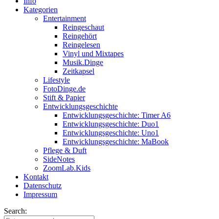
Info
Kategorien
Entertainment
Reingeschaut
Reingehört
Reingelesen
Vinyl und Mixtapes
Musik.Dinge
Zeitkapsel
Lifestyle
FotoDinge.de
Stift & Papier
Entwicklungsgeschichte
Entwicklungsgeschichte: Timer A6
Entwicklungsgeschichte: Duo1
Entwicklungsgeschichte: Uno1
Entwicklungsgeschichte: MaBook
Pflege & Duft
SideNotes
ZoomLab.Kids
Kontakt
Datenschutz
Impressum
Search: