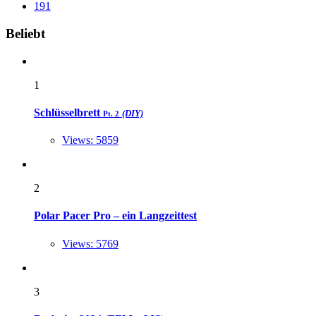
191
Widgets
Beliebt
1
Schlüsselbrett
(DIY)
Pt. 2
Views: 5859
2
Polar Pacer Pro – ein Langzeittest
Views: 5769
3