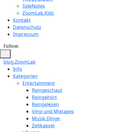
SideNotes
ZoomLab.Kids
Kontakt
Datenschutz
Impressum
Follow:
blog.ZoomLab
ZoomLab
Info
Kategorien
//
Entertainment
pers.
Reingeschaut
Reingehört
Blog
Reingelesen
Vinyl und Mixtapes
Musik.Dinge
Zeitkapsel