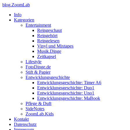
blog.ZoomLab
Info
Kategorien
Entertainment
Reingeschaut
Reingehört
Reingelesen
Vinyl und Mixtapes
Musik.Dinge
Zeitkapsel
Lifestyle
FotoDinge.de
Stift & Papier
Entwicklungsgeschichte
Entwicklungsgeschichte: Timer A6
Entwicklungsgeschichte: Duo1
Entwicklungsgeschichte: Uno1
Entwicklungsgeschichte: MaBook
Pflege & Duft
SideNotes
ZoomLab.Kids
Kontakt
Datenschutz
Impressum