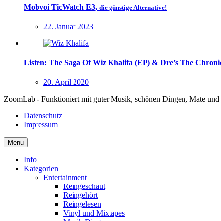
Mobvoi TicWatch E3,
die günstige Alternative!
22. Januar 2023
Listen: The Saga Of Wiz Khalifa (EP) & Dre’s The Chronic 
20. April 2020
ZoomLab - Funktioniert mit guter Musik, schönen Dingen, Mate und
Datenschutz
Impressum
Menu
Info
Kategorien
Entertainment
Reingeschaut
Reingehört
Reingelesen
Vinyl und Mixtapes