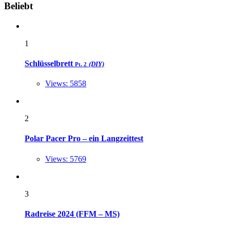
Widgets
Beliebt
1
Schlüsselbrett
(DIY)
Pt. 2
Views: 5858
2
Polar Pacer Pro – ein Langzeittest
Views: 5769
3
Radreise 2024 (FFM – MS)