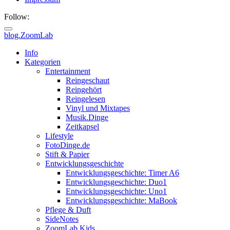
Follow:
blog.ZoomLab
ZoomLab
Info
Kategorien
//
Entertainment
Reingeschaut
pers.
Reingehört
Reingelesen
Blog
Vinyl und Mixtapes
Musik.Dinge
Zeitkapsel
Lifestyle
FotoDinge.de
Stift & Papier
Entwicklungsgeschichte
Entwicklungsgeschichte: Timer A6
Entwicklungsgeschichte: Duo1
Entwicklungsgeschichte: Uno1
Entwicklungsgeschichte: MaBook
Pflege & Duft
SideNotes
ZoomLab.Kids