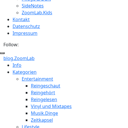
SideNotes
ZoomLab.Kids
Kontakt
Datenschutz
Impressum
Follow:
blog.ZoomLab
ZoomLab
Info
Kategorien
//
Entertainment
pers.
Reingeschaut
Reingehört
Blog
Reingelesen
Vinyl und Mixtapes
Musik.Dinge
Zeitkapsel
Lifestyle