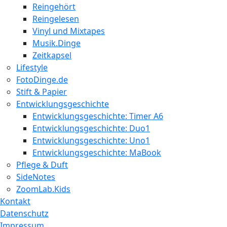
Reingehört
Reingelesen
Vinyl und Mixtapes
Musik.Dinge
Zeitkapsel
Lifestyle
FotoDinge.de
Stift & Papier
Entwicklungsgeschichte
Entwicklungsgeschichte: Timer A6
Entwicklungsgeschichte: Duo1
Entwicklungsgeschichte: Uno1
Entwicklungsgeschichte: MaBook
Pflege & Duft
SideNotes
ZoomLab.Kids
Kontakt
Datenschutz
Impressum