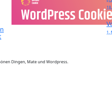
18
V
in
1.
t
chönen Dingen, Mate und Wordpress.