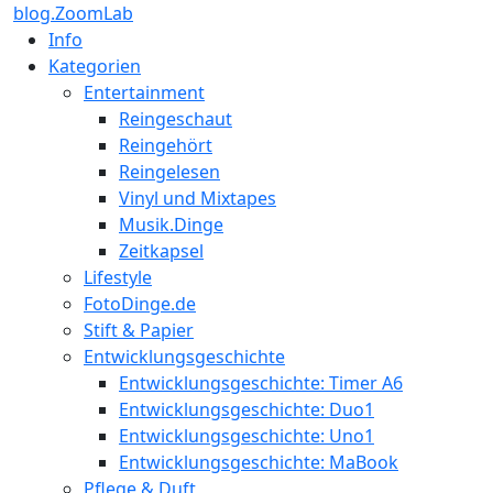
blog.ZoomLab
Info
Kategorien
Entertainment
Reingeschaut
Reingehört
Reingelesen
Vinyl und Mixtapes
Musik.Dinge
Zeitkapsel
Lifestyle
FotoDinge.de
Stift & Papier
Entwicklungsgeschichte
Entwicklungsgeschichte: Timer A6
Entwicklungsgeschichte: Duo1
Entwicklungsgeschichte: Uno1
Entwicklungsgeschichte: MaBook
Pflege & Duft