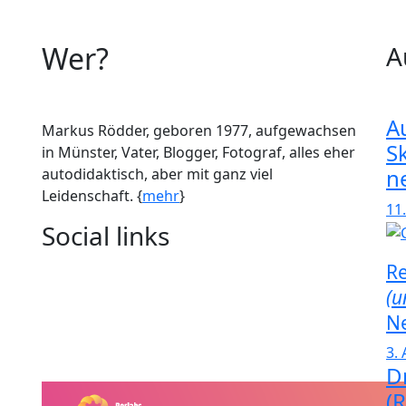
Wer?
A
A
Markus Rödder, geboren 1977, aufgewachsen
S
in Münster, Vater, Blogger, Fotograf, alles eher
n
autodidaktisch, aber mit ganz viel
Leidenschaft. {
mehr
}
11
Social links
Re
(u
N
3.
D
(