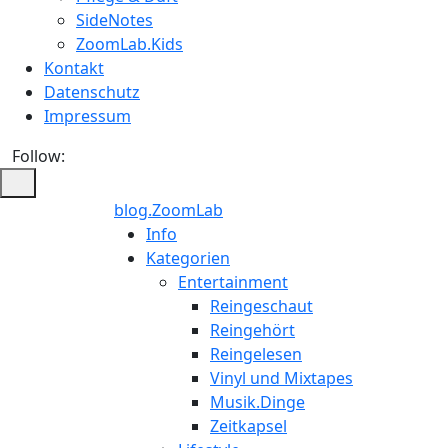
SideNotes
ZoomLab.Kids
Kontakt
Datenschutz
Impressum
Follow:
blog.ZoomLab
ZoomLab
Info
Kategorien
//
Entertainment
Reingeschaut
pers.
Reingehört
Reingelesen
Blog
Vinyl und Mixtapes
Musik.Dinge
Zeitkapsel