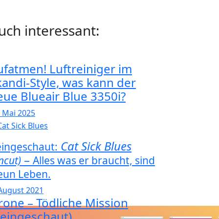
uch interessant:
ufatmen! Luftreiniger im
kandi-Style, was kann der
eue Blueair Blue 3350i?
. Mai 2025
Cat Sick Blues
ingeschaut:
–
ncut)
Alles was er braucht, sind
eun Leben.
 August 2021
rone – Tödliche Mission
Reingeschaut)