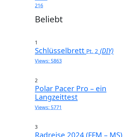
216
Widgets
Beliebt
1
Schlüsselbrett
(DIY)
Pt. 2
Views: 5863
2
Polar Pacer Pro – ein
Langzeittest
Views: 5771
3
Radreise 2024 (FFM – MS)