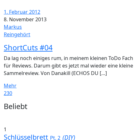
1. Februar 2012
8. November 2013
Markus
Reingehört
ShortCuts #04
Da lag noch einiges rum, in meinem kleinen ToDo Fach
für Reviews. Darum gibt es jetzt mal wieder eine kleine
Sammelreview. Von Danakill (ECHOS DU […]
Mehr
230
Widgets
Beliebt
1
Schlüsselbrett
(DIY)
Pt. 2