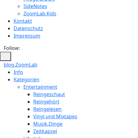
SideNotes
ZoomLab.Kids
Kontakt
Datenschutz
Impressum
Follow:
blog.ZoomLab
ZoomLab
Info
Kategorien
//
Entertainment
pers.
Reingeschaut
Reingehört
Blog
Reingelesen
Vinyl und Mixtapes
Musik.Dinge
Zeitkapsel