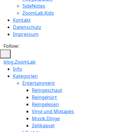
SideNotes
ZoomLab.Kids
Kontakt
Datenschutz
Impressum
Follow:
blog.ZoomLab
ZoomLab
Info
Kategorien
//
Entertainment
pers.
Reingeschaut
Reingehört
Blog
Reingelesen
Vinyl und Mixtapes
Musik.Dinge
Zeitkapsel