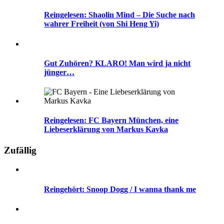
Reingelesen: Shaolin Mind – Die Suche nach
wahrer Freiheit (von Shi Heng Yi)
Gut Zuhören? KLARO! Man wird ja nicht
jünger…
Reingelesen: FC Bayern München, eine
Liebeserklärung von Markus Kavka
Zufällig
Reingehört: Snoop Dogg / I wanna thank me