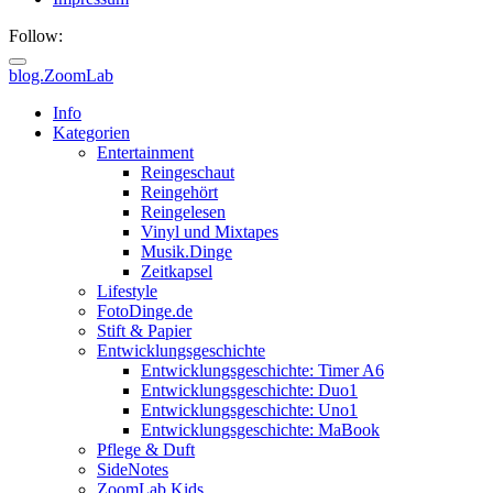
Follow:
blog.ZoomLab
ZoomLab
Info
Kategorien
//
Entertainment
Reingeschaut
pers.
Reingehört
Reingelesen
Blog
Vinyl und Mixtapes
Musik.Dinge
Zeitkapsel
Lifestyle
FotoDinge.de
Stift & Papier
Entwicklungsgeschichte
Entwicklungsgeschichte: Timer A6
Entwicklungsgeschichte: Duo1
Entwicklungsgeschichte: Uno1
Entwicklungsgeschichte: MaBook
Pflege & Duft
SideNotes
ZoomLab.Kids