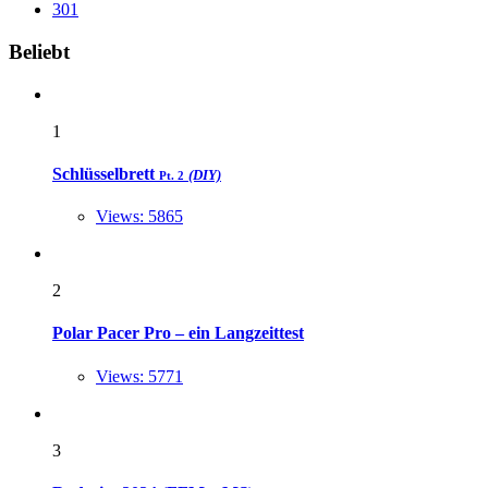
301
Widgets
Beliebt
1
Schlüsselbrett
(DIY)
Pt. 2
Views: 5865
2
Polar Pacer Pro – ein Langzeittest
Views: 5771
3