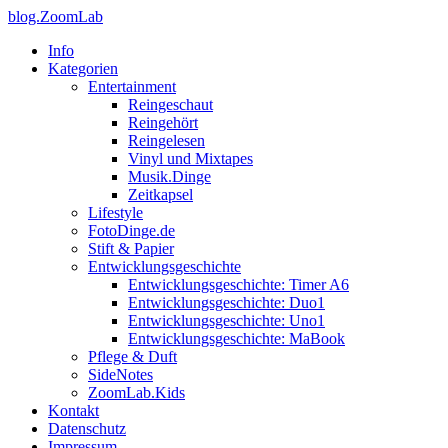
blog.ZoomLab
Info
Kategorien
Entertainment
Reingeschaut
Reingehört
Reingelesen
Vinyl und Mixtapes
Musik.Dinge
Zeitkapsel
Lifestyle
FotoDinge.de
Stift & Papier
Entwicklungsgeschichte
Entwicklungsgeschichte: Timer A6
Entwicklungsgeschichte: Duo1
Entwicklungsgeschichte: Uno1
Entwicklungsgeschichte: MaBook
Pflege & Duft
SideNotes
ZoomLab.Kids
Kontakt
Datenschutz
Impressum