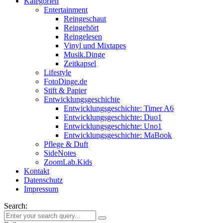
Kategorien
Entertainment
Reingeschaut
Reingehört
Reingelesen
Vinyl und Mixtapes
Musik.Dinge
Zeitkapsel
Lifestyle
FotoDinge.de
Stift & Papier
Entwicklungsgeschichte
Entwicklungsgeschichte: Timer A6
Entwicklungsgeschichte: Duo1
Entwicklungsgeschichte: Uno1
Entwicklungsgeschichte: MaBook
Pflege & Duft
SideNotes
ZoomLab.Kids
Kontakt
Datenschutz
Impressum
Search: