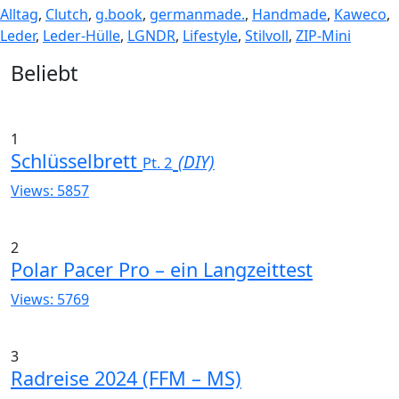
Alltag
,
Clutch
,
g.book
,
germanmade.
,
Handmade
,
Kaweco
,
Leder
,
Leder-Hülle
,
LGNDR
,
Lifestyle
,
Stilvoll
,
ZIP-Mini
Widgets
Beliebt
1
Schlüsselbrett
(DIY)
Pt. 2
Views: 5857
2
Polar Pacer Pro – ein Langzeittest
Views: 5769
3
Radreise 2024 (FFM – MS)