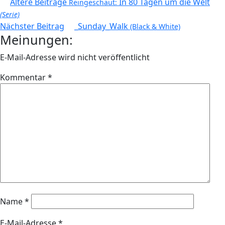
Beitragsnavigation
Ältere Beiträge
In 80 Tagen um die Welt
Reingeschaut:
(Serie)
Nächster Beitrag
_Sunday_Walk
(Black & White)
Meinungen:
E-Mail-Adresse wird nicht veröffentlicht
Kommentar
*
Name
*
E-Mail-Adresse
*