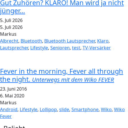
Gut Zuhören? KLARO! Man wird ja nicht
jünger…
5. Juli 2026
5. Juli 2026
Markus
Albrecht
,
Bluetooth
,
Bluetooth Lautsprecher
,
Klaro
,
Lautsprecher
,
Lifestyle
,
Senioren
,
test
,
TV-Versärker
Fever in the morning, Fever all through
the night.
Unterwegs mit dem Wiko FEVER
23. Juni 2016
6. Mai 2020
Markus
Android
,
Lifestyle
,
Lollipop
,
slide
,
Smartphone
,
Wiko
,
Wiko
Fever