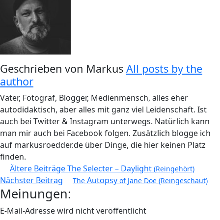
Geschrieben von
Markus
All posts by the
author
Vater, Fotograf, Blogger, Medienmensch, alles eher
autodidaktisch, aber alles mit ganz viel Leidenschaft. Ist
auch bei Twitter & Instagram unterwegs. Natürlich kann
man mir auch bei Facebook folgen. Zusätzlich blogge ich
auf markusroedder.de über Dinge, die hier keinen Platz
finden.
Beitragsnavigation
Ältere Beiträge
The Selecter – Daylight
(Reingehört)
Nächster Beitrag
Autopsy
The
of Jane Doe (Reingeschaut)
Meinungen:
E-Mail-Adresse wird nicht veröffentlicht