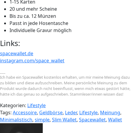
1-15 Karten
20 und mehr Scheine
Bis zu ca. 12 Münzen
Passt in jede Hosentasche
Individuelle Gravur möglich
Links:
spacewallet.de
instagram.com/space_wallet
___
Ich habe ein Spacewallet kostenlos erhalten, um mir meine Meinung dazu
zu bilden und diese aufzuschreiben. Meine persönliche Meinung zu dem
Produkt wurde dadurch nicht beeinflusst, wenn mich etwas gestört hätte,
hätte ich das genau so aufgeschrieben. Stammleser/innen wissen das!
Kategorien:
Lifestyle
Tags:
Accessoire
,
Geldbörse
,
Leder
,
Lifestyle
,
Meinung
,
Minimalistisch
,
simple
,
Slim Wallet
,
Spacewallet
,
Wallet