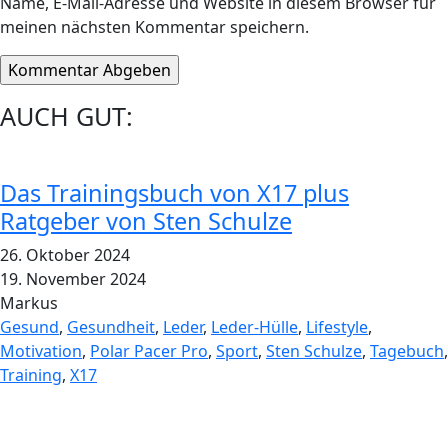
Name, E-Mail-Adresse und Website in diesem Browser für
meinen nächsten Kommentar speichern.
AUCH GUT:
Das Trainingsbuch von X17 plus
Ratgeber von Sten Schulze
26. Oktober 2024
19. November 2024
Markus
Gesund
,
Gesundheit
,
Leder
,
Leder-Hülle
,
Lifestyle
,
Motivation
,
Polar Pacer Pro
,
Sport
,
Sten Schulze
,
Tagebuch
,
Training
,
X17