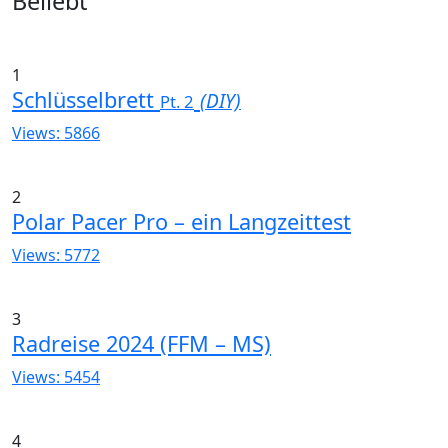
Widgets
Beliebt
1
Schlüsselbrett
(DIY)
Pt. 2
Views: 5866
2
Polar Pacer Pro – ein Langzeittest
Views: 5772
3
Radreise 2024 (FFM – MS)
Views: 5454
4