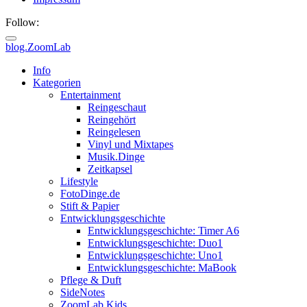
Follow:
blog.ZoomLab
ZoomLab
Info
Kategorien
//
Entertainment
Reingeschaut
pers.
Reingehört
Reingelesen
Blog
Vinyl und Mixtapes
Musik.Dinge
Zeitkapsel
Lifestyle
FotoDinge.de
Stift & Papier
Entwicklungsgeschichte
Entwicklungsgeschichte: Timer A6
Entwicklungsgeschichte: Duo1
Entwicklungsgeschichte: Uno1
Entwicklungsgeschichte: MaBook
Pflege & Duft
SideNotes
ZoomLab.Kids