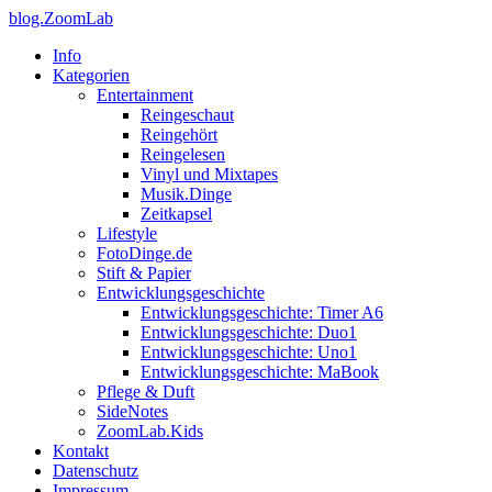
blog.ZoomLab
Info
Kategorien
Entertainment
Reingeschaut
Reingehört
Reingelesen
Vinyl und Mixtapes
Musik.Dinge
Zeitkapsel
Lifestyle
FotoDinge.de
Stift & Papier
Entwicklungsgeschichte
Entwicklungsgeschichte: Timer A6
Entwicklungsgeschichte: Duo1
Entwicklungsgeschichte: Uno1
Entwicklungsgeschichte: MaBook
Pflege & Duft
SideNotes
ZoomLab.Kids
Kontakt
Datenschutz
Impressum