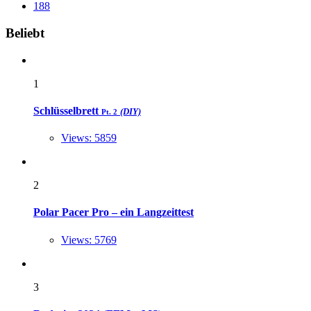
188
Widgets
Beliebt
1
Schlüsselbrett
(DIY)
Pt. 2
Views: 5859
2
Polar Pacer Pro – ein Langzeittest
Views: 5769
3