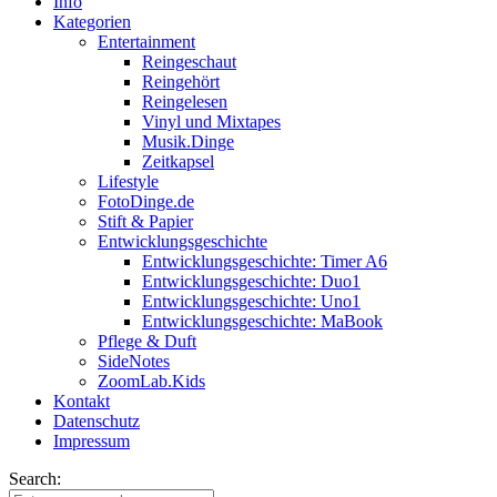
Info
Kategorien
Entertainment
Reingeschaut
Reingehört
Reingelesen
Vinyl und Mixtapes
Musik.Dinge
Zeitkapsel
Lifestyle
FotoDinge.de
Stift & Papier
Entwicklungsgeschichte
Entwicklungsgeschichte: Timer A6
Entwicklungsgeschichte: Duo1
Entwicklungsgeschichte: Uno1
Entwicklungsgeschichte: MaBook
Pflege & Duft
SideNotes
ZoomLab.Kids
Kontakt
Datenschutz
Impressum
Search: