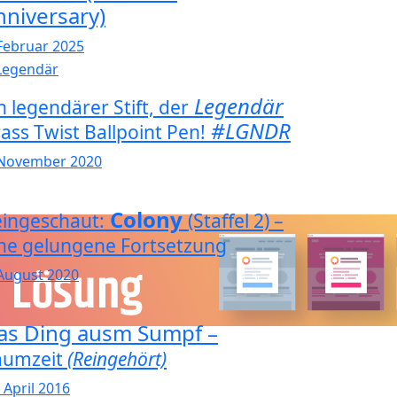
nniversary)
 Februar 2025
Legendär
n legendärer Stift, der
#LGNDR
ass Twist Ballpoint Pen!
 November 2020
Colony
ingeschaut:
(Staffel 2) –
ne gelungene Fortsetzung
 August 2020
as Ding ausm Sumpf –
aumzeit
(Reingehört)
 April 2016