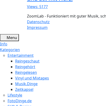
Views: 5177
ZoomLab - Funktioniert mit guter Musik, s
Datenschutz
Impressum
Menu
Info
Kategorien
Entertainment
Reingeschaut
Reingehört
Reingelesen
Vinyl und Mixtapes
Musik.Dinge
Zeitkapsel
Lifestyle
FotoDinge.de