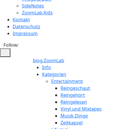
SideNotes
ZoomLab.Kids
Kontakt
Datenschutz
Impressum
Follow:
blog.ZoomLab
ZoomLab
Info
Kategorien
//
Entertainment
Reingeschaut
pers.
Reingehört
Reingelesen
Blog
Vinyl und Mixtapes
Musik.Dinge
Zeitkapsel