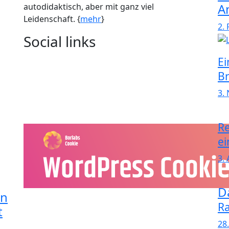
A
autodidaktisch, aber mit ganz viel
Leidenschaft. {
mehr
}
2.
Social links
Ei
Br
3.
Re
ei
3.
D
in
R
t
28.