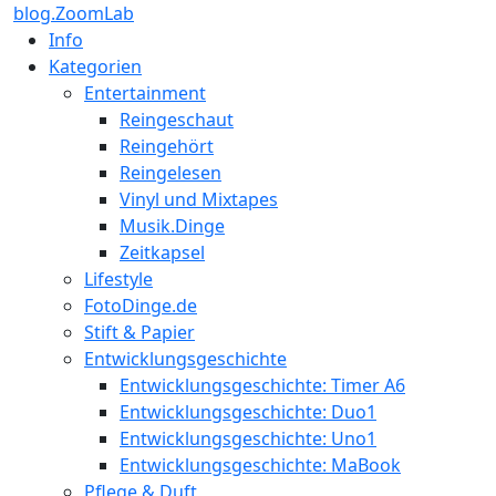
blog.ZoomLab
Info
Kategorien
Entertainment
Reingeschaut
Reingehört
Reingelesen
Vinyl und Mixtapes
Musik.Dinge
Zeitkapsel
Lifestyle
FotoDinge.de
Stift & Papier
Entwicklungsgeschichte
Entwicklungsgeschichte: Timer A6
Entwicklungsgeschichte: Duo1
Entwicklungsgeschichte: Uno1
Entwicklungsgeschichte: MaBook
Pflege & Duft