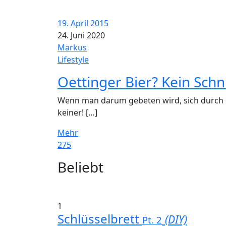
19. April 2015
24. Juni 2020
Markus
Lifestyle
Oettinger Bier? Kein Schn
Wenn man darum gebeten wird, sich durch e
keiner! […]
Mehr
275
Widgets
Beliebt
1
Schlüsselbrett
(DIY)
Pt. 2