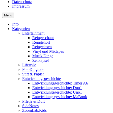
Datenschutz
Impressum
Menu
Info
Kategorien
Entertainment
Reingeschaut
Reingehört
Reingelesen
Vinyl und Mixtapes
Musik.Dinge
Zeitkapsel
Lifestyle
FotoDinge.de
Stift & Papier
Entwicklungsgeschichte
Entwicklungsgeschichte: Timer A6
Entwicklungsgeschichte: Duo1
Entwicklungsgeschichte: Uno1
Entwicklungsgeschichte: MaBook
Pflege & Duft
SideNotes
ZoomLab.Kids