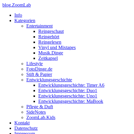
blog.ZoomLab
Info
Kategorien
Entertainment
Reingeschaut
Reingehört
Reingelesen
Vinyl und Mixtapes
Musik.Dinge
Zeitkapsel
Lifestyle
FotoDinge.de
Stift & Papier
Entwicklungsgeschichte
Entwicklungsgeschichte: Timer A6
Entwicklungsgeschichte: Duo1
Entwicklungsgeschichte: Uno1
Entwicklungsgeschichte: MaBook
Pflege & Duft
SideNotes
ZoomLab.Kids
Kontakt
Datenschutz
Impressum