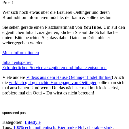
Prost!
Wer sich noch etwas über die Brauerei Oettinger und deren
Brautradition informieren möchte, der kann & sollte dies tun:
Sie sehen gerade einen Platzhalterinhalt von
YouTube
. Um auf den
eigentlichen Inhalt zuzugreifen, klicken Sie auf die Schaltfläche
unten. Bitte beachten Sie, dass dabei Daten an Drittanbieter
weitergegeben werden.
Mehr Informationen
Inhalt entsperren
Erforderlichen Service akzeptieren und Inhalte entsperren
Viele andere
Videos aus dem Hause Oettinger findet Ihr hier
! Auch
die
wirklich gut gemachte Homepage von Oettinger
sollte man sich
mal anschauen. Und wenn Du das nächster mal im Kiosk stehst,
probiere mal ein Oetti – Du wirst es nicht bereuen!
sponsored post
Kategorien:
Lifestyle
Tags:
100% echt
,
authentisch
,
Biermarke Nr1
,
charakterstark
,