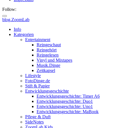
Follow:
blog.ZoomLab
Info
Kategorien
Entertainment
Reingeschaut
Reingehört
Reingelesen
Vinyl und Mixtapes
Musik.Dinge
Zeitkapsel
Lifestyle
FotoDinge.de
Stift & Papier
Entwicklungsgeschichte
Entwicklungsgeschichte: Timer A6
Entwicklungsgeschichte: Duo1
Entwicklungsgeschichte: Uno1
Entwicklungsgeschichte: MaBook
Pflege & Duft
SideNotes
ZoomLab.Kids