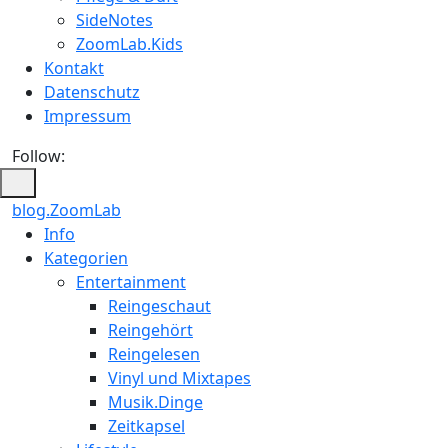
SideNotes
ZoomLab.Kids
Kontakt
Datenschutz
Impressum
Follow:
blog.ZoomLab
ZoomLab
Info
Kategorien
//
Entertainment
pers.
Reingeschaut
Reingehört
Blog
Reingelesen
Vinyl und Mixtapes
Musik.Dinge
Zeitkapsel