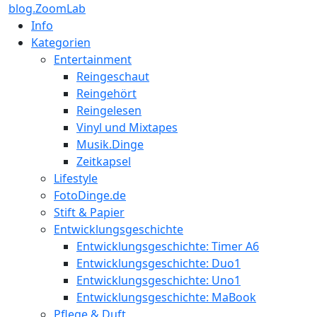
blog.ZoomLab
Info
Kategorien
Entertainment
Reingeschaut
Reingehört
Reingelesen
Vinyl und Mixtapes
Musik.Dinge
Zeitkapsel
Lifestyle
FotoDinge.de
Stift & Papier
Entwicklungsgeschichte
Entwicklungsgeschichte: Timer A6
Entwicklungsgeschichte: Duo1
Entwicklungsgeschichte: Uno1
Entwicklungsgeschichte: MaBook
Pflege & Duft