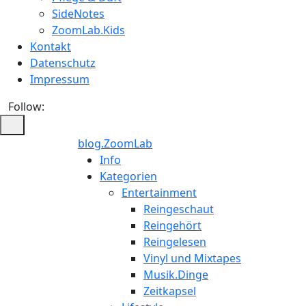
SideNotes
ZoomLab.Kids
Kontakt
Datenschutz
Impressum
Follow:
blog.ZoomLab
ZoomLab
Info
Kategorien
//
Entertainment
Reingeschaut
pers.
Reingehört
Reingelesen
Blog
Vinyl und Mixtapes
Musik.Dinge
Zeitkapsel