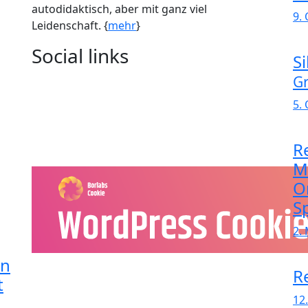
autodidaktisch, aber mit ganz viel
9.
Leidenschaft. {
mehr
}
Social links
S
G
5.
R
M
O
Sp
2.
in
R
t
12.