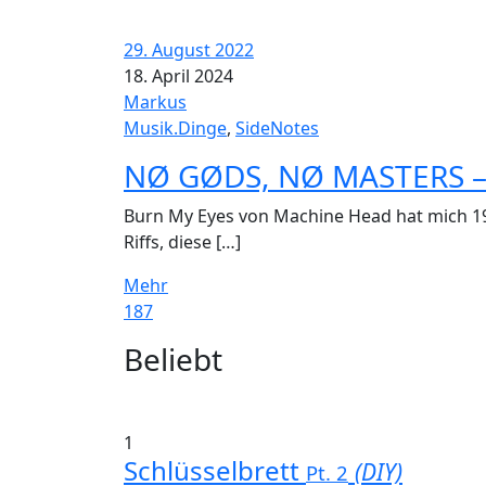
29. August 2022
18. April 2024
Markus
Musik.Dinge
,
SideNotes
NØ GØDS, NØ MASTERS –
Burn My Eyes von Machine Head hat mich 19
Riffs, diese […]
Mehr
187
Widgets
Beliebt
1
Schlüsselbrett
(DIY)
Pt. 2