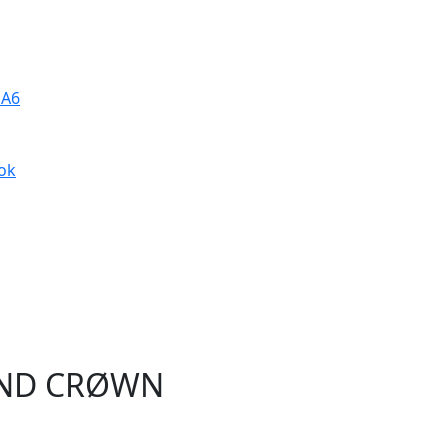
 A6
ok
AND CRØWN