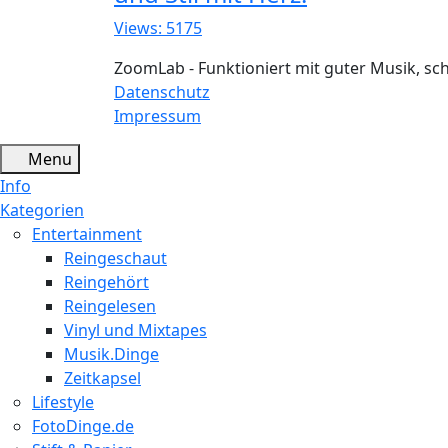
Views: 5175
ZoomLab - Funktioniert mit guter Musik, s
Datenschutz
Impressum
Menu
Info
Kategorien
Entertainment
Reingeschaut
Reingehört
Reingelesen
Vinyl und Mixtapes
Musik.Dinge
Zeitkapsel
Lifestyle
FotoDinge.de