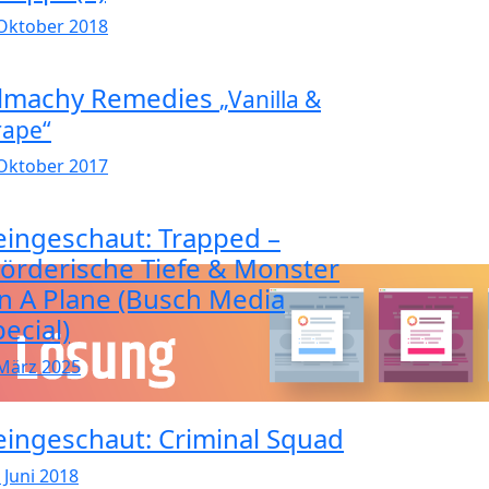
 Oktober 2018
ilmachy Remedies
„Vanilla &
rape“
 Oktober 2017
eingeschaut: Trapped –
örderische Tiefe & Monster
n A Plane (Busch Media
ecial)
 März 2025
eingeschaut: Criminal Squad
 Juni 2018