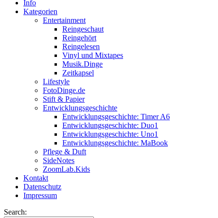
Info
Kategorien
Entertainment
Reingeschaut
Reingehört
Reingelesen
Vinyl und Mixtapes
Musik.Dinge
Zeitkapsel
Lifestyle
FotoDinge.de
Stift & Papier
Entwicklungsgeschichte
Entwicklungsgeschichte: Timer A6
Entwicklungsgeschichte: Duo1
Entwicklungsgeschichte: Uno1
Entwicklungsgeschichte: MaBook
Pflege & Duft
SideNotes
ZoomLab.Kids
Kontakt
Datenschutz
Impressum
Search: