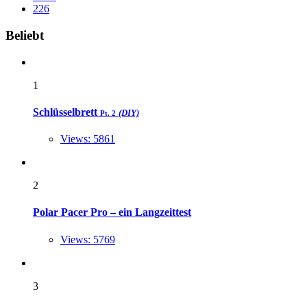
226
Widgets
Beliebt
1
Schlüsselbrett
(DIY)
Pt. 2
Views: 5861
2
Polar Pacer Pro – ein Langzeittest
Views: 5769
3