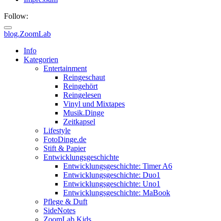
Follow:
blog.ZoomLab
ZoomLab
Info
Kategorien
//
Entertainment
Reingeschaut
pers.
Reingehört
Reingelesen
Blog
Vinyl und Mixtapes
Musik.Dinge
Zeitkapsel
Lifestyle
FotoDinge.de
Stift & Papier
Entwicklungsgeschichte
Entwicklungsgeschichte: Timer A6
Entwicklungsgeschichte: Duo1
Entwicklungsgeschichte: Uno1
Entwicklungsgeschichte: MaBook
Pflege & Duft
SideNotes
ZoomLab.Kids