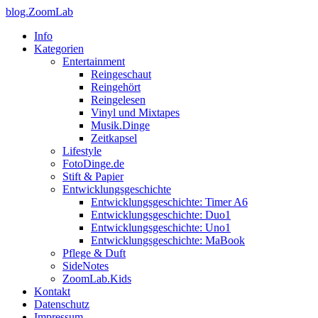
blog.ZoomLab
Info
Kategorien
Entertainment
Reingeschaut
Reingehört
Reingelesen
Vinyl und Mixtapes
Musik.Dinge
Zeitkapsel
Lifestyle
FotoDinge.de
Stift & Papier
Entwicklungsgeschichte
Entwicklungsgeschichte: Timer A6
Entwicklungsgeschichte: Duo1
Entwicklungsgeschichte: Uno1
Entwicklungsgeschichte: MaBook
Pflege & Duft
SideNotes
ZoomLab.Kids
Kontakt
Datenschutz
Impressum