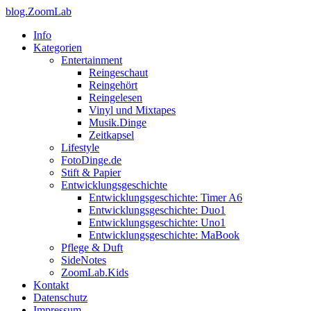
blog.ZoomLab
Info
Kategorien
Entertainment
Reingeschaut
Reingehört
Reingelesen
Vinyl und Mixtapes
Musik.Dinge
Zeitkapsel
Lifestyle
FotoDinge.de
Stift & Papier
Entwicklungsgeschichte
Entwicklungsgeschichte: Timer A6
Entwicklungsgeschichte: Duo1
Entwicklungsgeschichte: Uno1
Entwicklungsgeschichte: MaBook
Pflege & Duft
SideNotes
ZoomLab.Kids
Kontakt
Datenschutz
Impressum