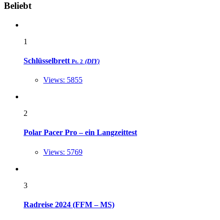
Widgets
Beliebt
1
Schlüsselbrett
(DIY)
Pt. 2
Views: 5855
2
Polar Pacer Pro – ein Langzeittest
Views: 5769
3
Radreise 2024 (FFM – MS)