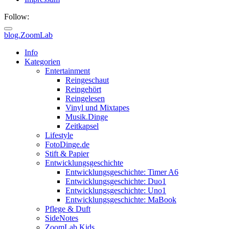
Follow:
blog.ZoomLab
ZoomLab
Info
Kategorien
//
Entertainment
Reingeschaut
pers.
Reingehört
Reingelesen
Blog
Vinyl und Mixtapes
Musik.Dinge
Zeitkapsel
Lifestyle
FotoDinge.de
Stift & Papier
Entwicklungsgeschichte
Entwicklungsgeschichte: Timer A6
Entwicklungsgeschichte: Duo1
Entwicklungsgeschichte: Uno1
Entwicklungsgeschichte: MaBook
Pflege & Duft
SideNotes
ZoomLab.Kids