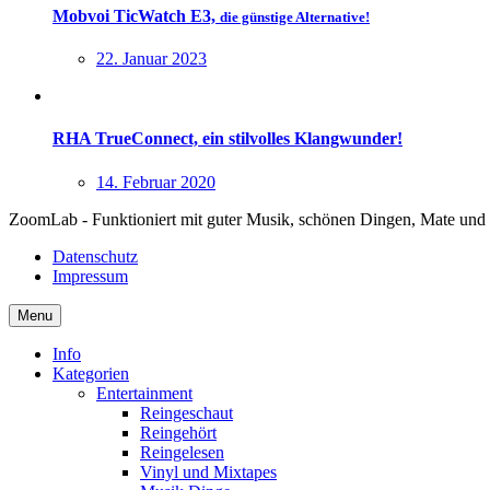
Mobvoi TicWatch E3,
die günstige Alternative!
22. Januar 2023
RHA TrueConnect, ein stilvolles Klangwunder!
14. Februar 2020
ZoomLab - Funktioniert mit guter Musik, schönen Dingen, Mate und
Datenschutz
Impressum
Menu
Info
Kategorien
Entertainment
Reingeschaut
Reingehört
Reingelesen
Vinyl und Mixtapes