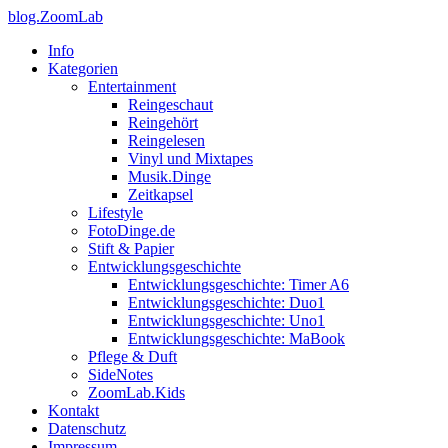
blog.ZoomLab
Info
Kategorien
Entertainment
Reingeschaut
Reingehört
Reingelesen
Vinyl und Mixtapes
Musik.Dinge
Zeitkapsel
Lifestyle
FotoDinge.de
Stift & Papier
Entwicklungsgeschichte
Entwicklungsgeschichte: Timer A6
Entwicklungsgeschichte: Duo1
Entwicklungsgeschichte: Uno1
Entwicklungsgeschichte: MaBook
Pflege & Duft
SideNotes
ZoomLab.Kids
Kontakt
Datenschutz
Impressum