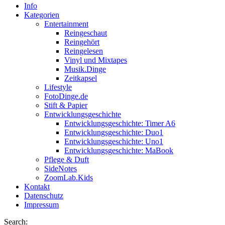
Info
Kategorien
Entertainment
Reingeschaut
Reingehört
Reingelesen
Vinyl und Mixtapes
Musik.Dinge
Zeitkapsel
Lifestyle
FotoDinge.de
Stift & Papier
Entwicklungsgeschichte
Entwicklungsgeschichte: Timer A6
Entwicklungsgeschichte: Duo1
Entwicklungsgeschichte: Uno1
Entwicklungsgeschichte: MaBook
Pflege & Duft
SideNotes
ZoomLab.Kids
Kontakt
Datenschutz
Impressum
Search: