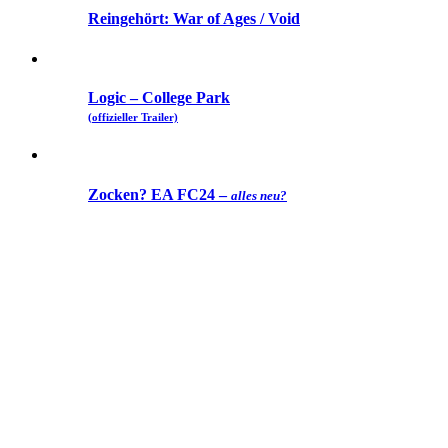
Reingehört: War of Ages / Void
Logic – College Park
(offizieller Trailer)
Zocken? EA FC24 –
alles neu?