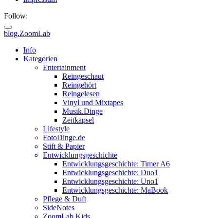
Follow:
blog.ZoomLab
ZoomLab
Info
Kategorien
//
Entertainment
Reingeschaut
pers.
Reingehört
Reingelesen
Blog
Vinyl und Mixtapes
Musik.Dinge
Zeitkapsel
Lifestyle
FotoDinge.de
Stift & Papier
Entwicklungsgeschichte
Entwicklungsgeschichte: Timer A6
Entwicklungsgeschichte: Duo1
Entwicklungsgeschichte: Uno1
Entwicklungsgeschichte: MaBook
Pflege & Duft
SideNotes
ZoomLab.Kids