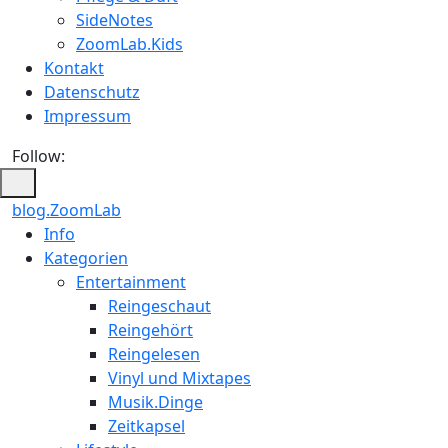
SideNotes
ZoomLab.Kids
Kontakt
Datenschutz
Impressum
Follow:
blog.ZoomLab
ZoomLab
Info
Kategorien
//
Entertainment
pers.
Reingeschaut
Reingehört
Blog
Reingelesen
Vinyl und Mixtapes
Musik.Dinge
Zeitkapsel