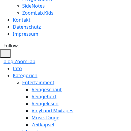
SideNotes
ZoomLab.Kids
Kontakt
Datenschutz
Impressum
Follow:
blog.ZoomLab
ZoomLab
Info
Kategorien
//
Entertainment
pers.
Reingeschaut
Reingehört
Blog
Reingelesen
Vinyl und Mixtapes
Musik.Dinge
Zeitkapsel