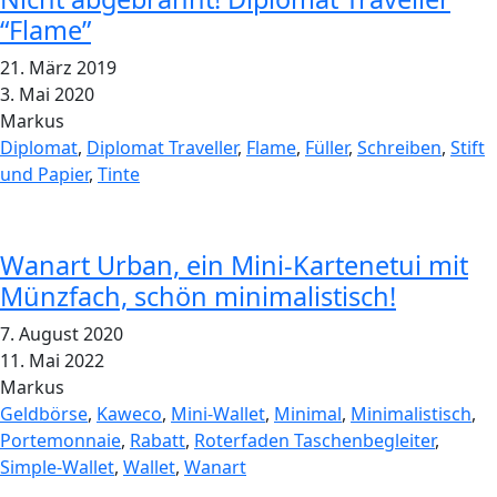
“Flame”
21. März 2019
3. Mai 2020
Markus
Diplomat
,
Diplomat Traveller
,
Flame
,
Füller
,
Schreiben
,
Stift
und Papier
,
Tinte
Wanart Urban, ein Mini-Kartenetui mit
Münzfach, schön minimalistisch!
7. August 2020
11. Mai 2022
Markus
Geldbörse
,
Kaweco
,
Mini-Wallet
,
Minimal
,
Minimalistisch
,
Portemonnaie
,
Rabatt
,
Roterfaden Taschenbegleiter
,
Simple-Wallet
,
Wallet
,
Wanart