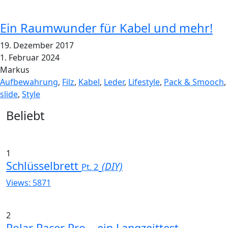
Ein Raumwunder für Kabel und mehr!
19. Dezember 2017
1. Februar 2024
Markus
Aufbewahrung
,
Filz
,
Kabel
,
Leder
,
Lifestyle
,
Pack & Smooch
,
slide
,
Style
Widgets
Beliebt
1
Schlüsselbrett
(DIY)
Pt. 2
Views: 5871
2
Polar Pacer Pro – ein Langzeittest