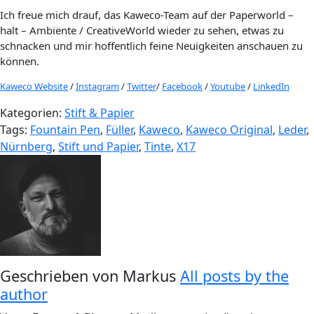
Ich freue mich drauf, das Kaweco-Team auf der Paperworld –
halt – Ambiente / CreativeWorld wieder zu sehen, etwas zu
schnacken und mir hoffentlich feine Neuigkeiten anschauen zu
können.
Kaweco Website
/
Instagram
/
Twitter
/
Facebook
/
Youtube
/
LinkedIn
Kategorien:
Stift & Papier
Tags:
Fountain Pen
,
Füller
,
Kaweco
,
Kaweco Original
,
Leder
,
Nürnberg
,
Stift und Papier
,
Tinte
,
X17
Geschrieben von
Markus
All posts by the
author