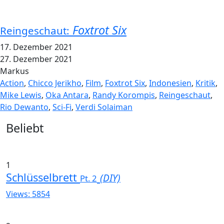
Foxtrot Six
Reingeschaut:
17. Dezember 2021
27. Dezember 2021
Markus
Action
,
Chicco Jerikho
,
Film
,
Foxtrot Six
,
Indonesien
,
Kritik
,
Mike Lewis
,
Oka Antara
,
Randy Korompis
,
Reingeschaut
,
Rio Dewanto
,
Sci-Fi
,
Verdi Solaiman
Widgets
Beliebt
1
Schlüsselbrett
(DIY)
Pt. 2
Views: 5854