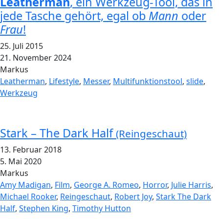
Leatherman
, ein Werkzeug-Tool, das in
jede Tasche gehört, egal ob
Mann
oder
Frau
!
25. Juli 2015
21. November 2024
Markus
Leatherman
,
Lifestyle
,
Messer
,
Multifunktionstool
,
slide
,
Werkzeug
Stark – The Dark Half
(Reingeschaut)
13. Februar 2018
5. Mai 2020
Markus
Amy Madigan
,
Film
,
George A. Romeo
,
Horror
,
Julie Harris
,
Michael Rooker
,
Reingeschaut
,
Robert Joy
,
Stark The Dark
Half
,
Stephen King
,
Timothy Hutton