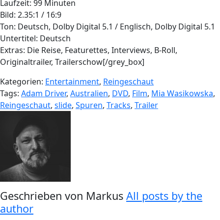
Laufzeit: 99 Minuten
Bild: 2.35:1 / 16:9
Ton: Deutsch, Dolby Digital 5.1 / Englisch, Dolby Digital 5.1
Untertitel: Deutsch
Extras: Die Reise, Featurettes, Interviews, B-Roll,
Originaltrailer, Trailerschow[/grey_box]
Kategorien:
Entertainment
,
Reingeschaut
Tags:
Adam Driver
,
Australien
,
DVD
,
Film
,
Mia Wasikowska
,
Reingeschaut
,
slide
,
Spuren
,
Tracks
,
Trailer
Geschrieben von
Markus
All posts by the
author