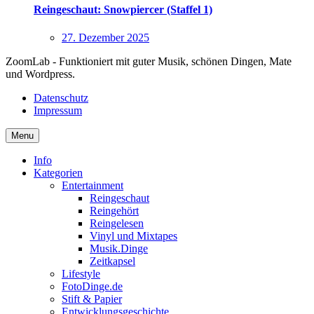
Reingeschaut: Snowpiercer (Staffel 1)
27. Dezember 2025
ZoomLab - Funktioniert mit guter Musik, schönen Dingen, Mate
und Wordpress.
Datenschutz
Impressum
Menu
Info
Kategorien
Entertainment
Reingeschaut
Reingehört
Reingelesen
Vinyl und Mixtapes
Musik.Dinge
Zeitkapsel
Lifestyle
FotoDinge.de
Stift & Papier
Entwicklungsgeschichte