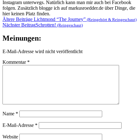
Instagram unterwegs. Natürlich kann man mir auch bei Facebook
folgen. Zusätzlich blogge ich auf markusroedder.de über Dinge, die
hier keinen Platz finden.
Beitragsnavigation
Ältere Beiträge
Lichtmond “The Journey”
(Reingehört & Reingeschaut)
Nächster Beitrag
Schrotten!
(Reingeschaut)
Meinungen:
E-Mail-Adresse wird nicht veröffentlicht
Kommentar
*
Name
*
E-Mail-Adresse
*
Website