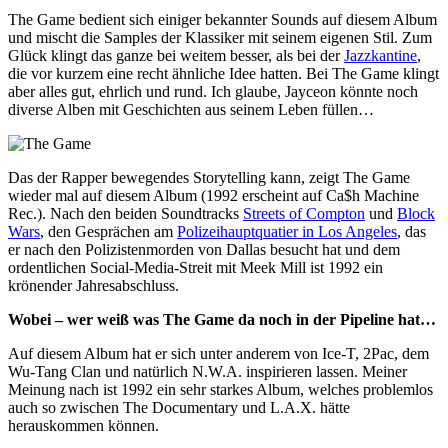
The Game bedient sich einiger bekannter Sounds auf diesem Album
und mischt die Samples der Klassiker mit seinem eigenen Stil. Zum
Glück klingt das ganze bei weitem besser, als bei der
Jazzkantine
,
die vor kurzem eine recht ähnliche Idee hatten. Bei The Game klingt
aber alles gut, ehrlich und rund. Ich glaube, Jayceon könnte noch
diverse Alben mit Geschichten aus seinem Leben füllen…
Das der Rapper bewegendes Storytelling kann, zeigt The Game
wieder mal auf diesem Album (1992 erscheint auf Ca$h Machine
Rec.). Nach den beiden Soundtracks
Streets of Compton
und
Block
Wars
, den Gesprächen am
Polizeihauptquatier in Los Angeles
, das
er nach den Polizistenmorden von Dallas besucht hat und dem
ordentlichen Social-Media-Streit mit Meek Mill ist 1992 ein
krönender Jahresabschluss.
Wobei – wer weiß was The Game da noch in der Pipeline hat…
Auf diesem Album hat er sich unter anderem von Ice-T, 2Pac, dem
Wu-Tang Clan und natürlich N.W.A. inspirieren lassen. Meiner
Meinung nach ist 1992 ein sehr starkes Album, welches problemlos
auch so zwischen The Documentary und L.A.X. hätte
herauskommen können.