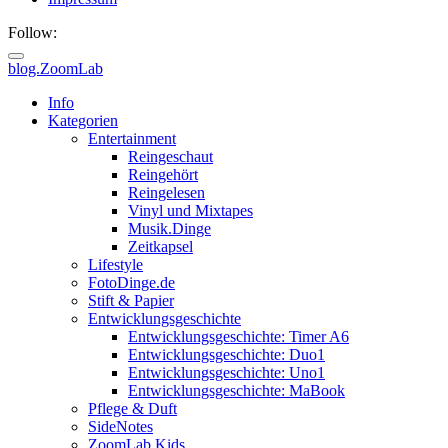
Follow:
blog.ZoomLab
Info
Kategorien
Entertainment
Reingeschaut
Reingehört
Reingelesen
Vinyl und Mixtapes
Musik.Dinge
Zeitkapsel
Lifestyle
FotoDinge.de
Stift & Papier
Entwicklungsgeschichte
Entwicklungsgeschichte: Timer A6
Entwicklungsgeschichte: Duo1
Entwicklungsgeschichte: Uno1
Entwicklungsgeschichte: MaBook
Pflege & Duft
SideNotes
ZoomLab.Kids