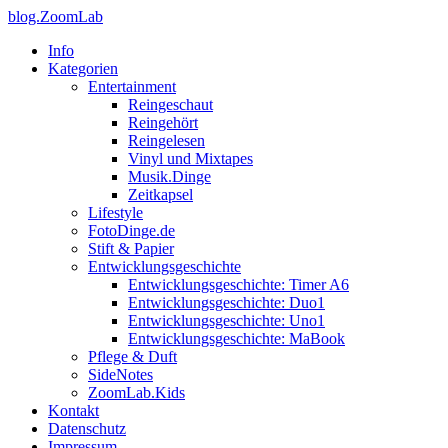
blog.ZoomLab
Info
Kategorien
Entertainment
Reingeschaut
Reingehört
Reingelesen
Vinyl und Mixtapes
Musik.Dinge
Zeitkapsel
Lifestyle
FotoDinge.de
Stift & Papier
Entwicklungsgeschichte
Entwicklungsgeschichte: Timer A6
Entwicklungsgeschichte: Duo1
Entwicklungsgeschichte: Uno1
Entwicklungsgeschichte: MaBook
Pflege & Duft
SideNotes
ZoomLab.Kids
Kontakt
Datenschutz
Impressum