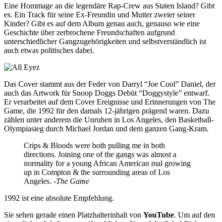
Eine Hommage an die legendäre Rap-Crew aus Staten Island? Gibt
es. Ein Track für seine Ex-Freundin und Mutter zweier seiner
Kinder? Gibt es auf dem Album genau auch, genauso wie eine
Geschichte über zerbrochene Freundschaften aufgrund
unterschiedlicher Gangzugehörigkeiten und selbstverständlich ist
auch etwas politisches dabei.
Das Cover stammt aus der Feder von Darryl “Joe Cool” Daniel, der
auch das Artwork für Snoop Doggs Debüt “Doggystyle” entwarf.
Er verarbeitet auf dem Cover Ereignisse und Erinnerungen von The
Game, die 1992 für den damals 12-jährigen prägend waren. Dazu
zählen unter anderem die Unruhen in Los Angeles, den Basketball-
Olympiasieg durch Michael Jordan und dem ganzen Gang-Kram.
Crips & Bloods were both pulling me in both
directions. Joining one of the gangs was almost a
normality for a young African American mal growing
up in Compton & the surrounding areas of Los
Angeles.
-The Game
1992 ist eine absolute Empfehlung.
Sie sehen gerade einen Platzhalterinhalt von
YouTube
. Um auf den