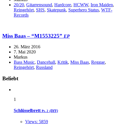
20/20
,
Gitarrensound
,
Hardcore
,
HCWW
,
Iron Maiden
,
Reingehört
,
SHS
,
Skatepunk
,
Superhero Status
,
WTF-
Records
Miss Baas – “M1553225”
EP
26. März 2016
7. Mai 2020
Markus
Bass Music
,
Dancehall
,
Kritik
,
Miss Baas
,
Reggae
,
Reingehört
,
Russland
Widgets
Beliebt
1
Schlüsselbrett
(DIY)
Pt. 2
Views: 5859