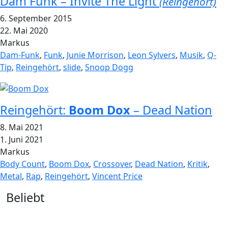
Dâm Funk – Invite The Light
(Reingehört)
6. September 2015
22. Mai 2020
Markus
Dam-Funk
,
Funk
,
Junie Morrison
,
Leon Sylvers
,
Musik
,
Q-
Tip
,
Reingehört
,
slide
,
Snoop Dogg
Reingehört:
Boom Dox
– Dead Nation
8. Mai 2021
1. Juni 2021
Markus
Body Count
,
Boom Dox
,
Crossover
,
Dead Nation
,
Kritik
,
Metal
,
Rap
,
Reingehört
,
Vincent Price
Widgets
Beliebt