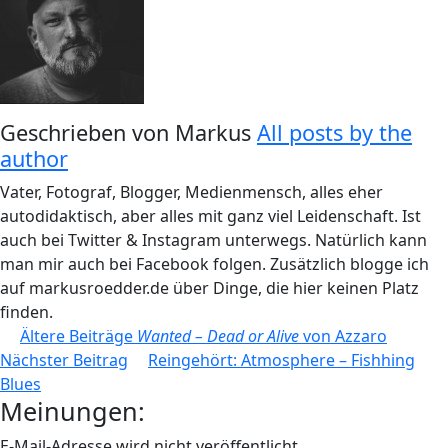
Geschrieben von
Markus
All posts by the
author
Vater, Fotograf, Blogger, Medienmensch, alles eher
autodidaktisch, aber alles mit ganz viel Leidenschaft. Ist
auch bei Twitter & Instagram unterwegs. Natürlich kann
man mir auch bei Facebook folgen. Zusätzlich blogge ich
auf markusroedder.de über Dinge, die hier keinen Platz
finden.
Beitragsnavigation
Ältere Beiträge
Wanted – Dead or Alive
von Azzaro
Nächster Beitrag
Reingehört: Atmosphere – Fishhing
Blues
Meinungen:
E-Mail-Adresse wird nicht veröffentlicht