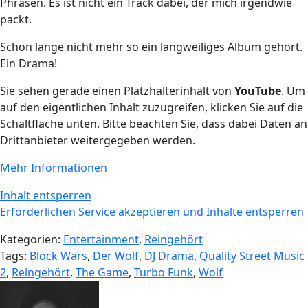
Phrasen. Es ist nicht ein Track dabei, der mich irgendwie
packt.
Schon lange nicht mehr so ein langweiliges Album gehört.
Ein Drama!
Sie sehen gerade einen Platzhalterinhalt von
YouTube
. Um
auf den eigentlichen Inhalt zuzugreifen, klicken Sie auf die
Schaltfläche unten. Bitte beachten Sie, dass dabei Daten an
Drittanbieter weitergegeben werden.
Mehr Informationen
Inhalt entsperren
Erforderlichen Service akzeptieren und Inhalte entsperren
Kategorien:
Entertainment
,
Reingehört
Tags:
Block Wars
,
Der Wolf
,
DJ Drama
,
Quality Street Music
2
,
Reingehört
,
The Game
,
Turbo Funk
,
Wolf