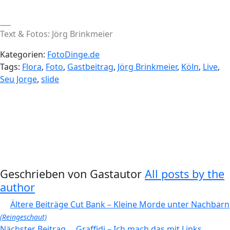
___
Text & Fotos: Jörg Brinkmeier
Kategorien:
FotoDinge.de
Tags:
Flora
,
Foto
,
Gastbeitrag
,
Jörg Brinkmeier
,
Köln
,
Live
,
Seu Jorge
,
slide
Geschrieben von
Gastautor
All posts by the
author
Beitragsnavigation
Ältere Beiträge
Cut Bank – Kleine Morde unter Nachbarn
(Reingeschaut)
Nächster Beitrag
Graffidi – Ich mach das mit Links