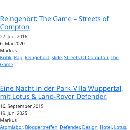
Reingehört: The Game – Streets of
Compton
27. Juni 2016
6. Mai 2020
Markus
Kritik
,
Rap
,
Reingehört
,
slide
,
Streets Of Compton
,
The
Game
Eine Nacht in der Park-Villa Wuppertal,
mit Lotus & Land-Rover Defender.
16. September 2015
19. Juni 2025
Markus
Atomlabor
,
Bloggertreffen
,
Defender
,
Design
,
Hotel
,
Lotus
,