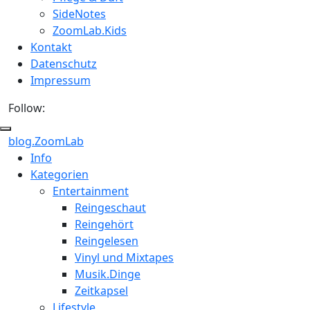
SideNotes
ZoomLab.Kids
Kontakt
Datenschutz
Impressum
Follow:
blog.ZoomLab
ZoomLab
Info
Kategorien
//
Entertainment
pers.
Reingeschaut
Reingehört
Blog
Reingelesen
Vinyl und Mixtapes
Musik.Dinge
Zeitkapsel
Lifestyle