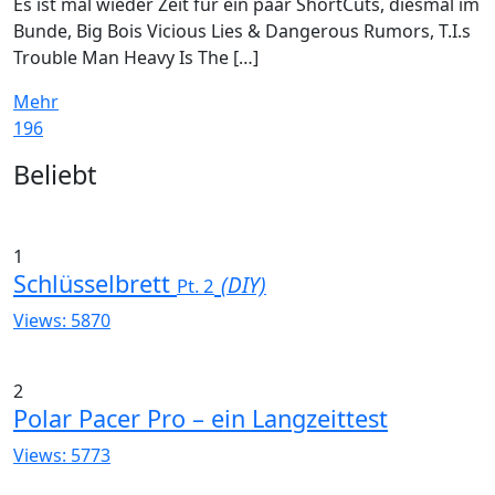
Es ist mal wieder Zeit für ein paar ShortCuts, diesmal im
Bunde, Big Bois Vicious Lies & Dangerous Rumors, T.I.s
Trouble Man Heavy Is The […]
Mehr
196
Widgets
Beliebt
1
Schlüsselbrett
(DIY)
Pt. 2
Views: 5870
2
Polar Pacer Pro – ein Langzeittest
Views: 5773