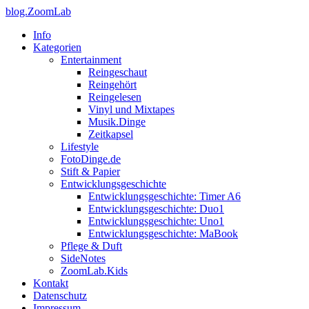
blog.ZoomLab
Info
Kategorien
Entertainment
Reingeschaut
Reingehört
Reingelesen
Vinyl und Mixtapes
Musik.Dinge
Zeitkapsel
Lifestyle
FotoDinge.de
Stift & Papier
Entwicklungsgeschichte
Entwicklungsgeschichte: Timer A6
Entwicklungsgeschichte: Duo1
Entwicklungsgeschichte: Uno1
Entwicklungsgeschichte: MaBook
Pflege & Duft
SideNotes
ZoomLab.Kids
Kontakt
Datenschutz
Impressum