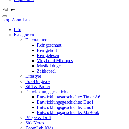
Follow:
blog.ZoomLab
Info
Kategorien
Entertainment
Reingeschaut
Reingehört
Reingelesen
Vinyl und Mixtapes
Musik.Dinge
Zeitkapsel
Lifestyle
FotoDinge.de
Stift & Papier
Entwicklungsgeschichte
Entwicklungsgeschichte: Timer A6
Entwicklungsgeschichte: Duo1
Entwicklungsgeschichte: Uno1
Entwicklungsgeschichte: MaBook
Pflege & Duft
SideNotes
ZoomLab.Kids