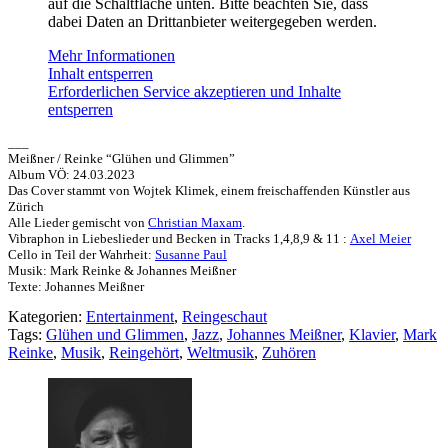
auf die Schaltfläche unten. Bitte beachten Sie, dass
dabei Daten an Drittanbieter weitergegeben werden.
Mehr Informationen
Inhalt entsperren
Erforderlichen Service akzeptieren und Inhalte
entsperren
___
Meißner / Reinke “Glühen und Glimmen”
Album VÖ: 24.03.2023
Das Cover stammt von Wojtek Klimek, einem freischaffenden Künstler aus
Zürich
Alle Lieder gemischt von
Christian Maxam
.
Vibraphon in Liebeslieder und Becken in Tracks 1,4,8,9 & 11 :
Axel Meier
Cello in Teil der Wahrheit:
Susanne Paul
Musik: Mark Reinke & Johannes Meißner
Texte: Johannes Meißner
Kategorien:
Entertainment
,
Reingeschaut
Tags:
Glühen und Glimmen
,
Jazz
,
Johannes Meißner
,
Klavier
,
Mark
Reinke
,
Musik
,
Reingehört
,
Weltmusik
,
Zuhören