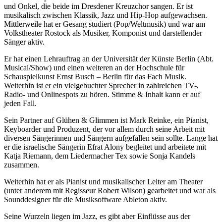
und Onkel, die beide im Dresdener Kreuzchor sangen. Er ist
musikalisch zwischen Klassik, Jazz und Hip-Hop aufgewachsen.
Mittlerweile hat er Gesang studiert (Pop/Weltmusik) und war am
Volkstheater Rostock als Musiker, Komponist und darstellender
Sänger aktiv.
Er hat einen Lehrauftrag an der Universität der Künste Berlin (Abt.
Musical/Show) und einen weiteren an der Hochschule für
Schauspielkunst Ernst Busch – Berlin für das Fach Musik.
Weiterhin ist er ein vielgebuchter Sprecher in zahlreichen TV-,
Radio- und Onlinespots zu hören. Stimme & Inhalt kann er auf
jeden Fall.
Sein Partner auf Glühen & Glimmen ist Mark Reinke, ein Pianist,
Keyboarder und Produzent, der vor allem durch seine Arbeit mit
diversen Sängerinnen und Sängern aufgefallen sein sollte. Lange hat
er die israelische Sängerin Efrat Alony begleitet und arbeitete mit
Katja Riemann, dem Liedermacher Tex sowie Sonja Kandels
zusammen.
Weiterhin hat er als Pianist und musikalischer Leiter am Theater
(unter anderem mit Regisseur Robert Wilson) gearbeitet und war als
Sounddesigner für die Musiksoftware Ableton aktiv.
Seine Wurzeln liegen im Jazz, es gibt aber Einflüsse aus der