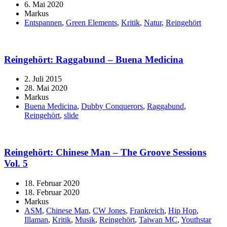
6. Mai 2020
Markus
Entspannen
,
Green Elements
,
Kritik
,
Natur
,
Reingehört
Reingehört: Raggabund – Buena Medicina
2. Juli 2015
28. Mai 2020
Markus
Buena Medicina
,
Dubby Conquerors
,
Raggabund
,
Reingehört
,
slide
Reingehört: Chinese Man – The Groove Sessions
Vol. 5
18. Februar 2020
18. Februar 2020
Markus
ASM
,
Chinese Man
,
CW Jones
,
Frankreich
,
Hip Hop
,
Illaman
,
Kritik
,
Musik
,
Reingehört
,
Taiwan MC
,
Youthstar