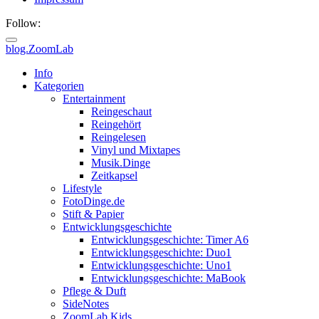
Follow:
blog.ZoomLab
Info
Kategorien
Entertainment
Reingeschaut
Reingehört
Reingelesen
Vinyl und Mixtapes
Musik.Dinge
Zeitkapsel
Lifestyle
FotoDinge.de
Stift & Papier
Entwicklungsgeschichte
Entwicklungsgeschichte: Timer A6
Entwicklungsgeschichte: Duo1
Entwicklungsgeschichte: Uno1
Entwicklungsgeschichte: MaBook
Pflege & Duft
SideNotes
ZoomLab.Kids