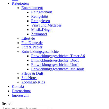
Kategorien
Entertainment
Reingeschaut
Reingehört
Reingelesen
Vinyl und Mixtapes
Musik.Dinge
Zeitkapsel
Lifestyle
FotoDinge.de
Stift & Papier
Entwicklungsgeschichte
Entwicklungsgeschichte: Timer A6
Entwicklungsgeschichte: Duo1
Entwicklungsgeschichte: Uno1
Entwicklungsgeschichte: MaBook
Pflege & Duft
SideNotes
ZoomLab.Kids
Kontakt
Datenschutz
Impressum
Search: