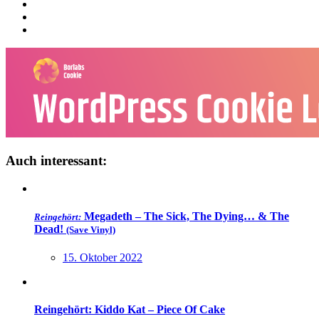
Auch interessant:
Megadeth – The Sick, The Dying… & The
Reingehört:
Dead!
(Save Vinyl)
15. Oktober 2022
Reingehört: Kiddo Kat – Piece Of Cake