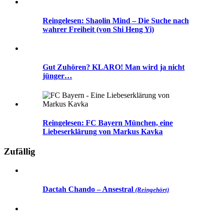
Reingelesen: Shaolin Mind – Die Suche nach
wahrer Freiheit (von Shi Heng Yi)
Gut Zuhören? KLARO! Man wird ja nicht
jünger…
Reingelesen: FC Bayern München, eine
Liebeserklärung von Markus Kavka
Zufällig
Dactah Chando – Ansestral
(Reingehört)