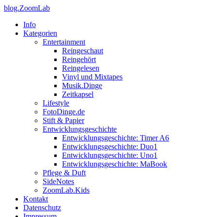
blog.ZoomLab
Info
Kategorien
Entertainment
Reingeschaut
Reingehört
Reingelesen
Vinyl und Mixtapes
Musik.Dinge
Zeitkapsel
Lifestyle
FotoDinge.de
Stift & Papier
Entwicklungsgeschichte
Entwicklungsgeschichte: Timer A6
Entwicklungsgeschichte: Duo1
Entwicklungsgeschichte: Uno1
Entwicklungsgeschichte: MaBook
Pflege & Duft
SideNotes
ZoomLab.Kids
Kontakt
Datenschutz
Impressum