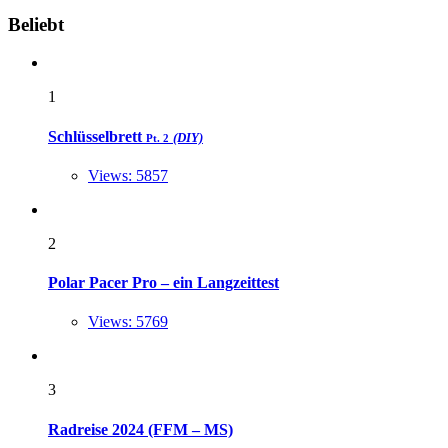
Widgets
Beliebt
1
Schlüsselbrett
(DIY)
Pt. 2
Views: 5857
2
Polar Pacer Pro – ein Langzeittest
Views: 5769
3
Radreise 2024 (FFM – MS)