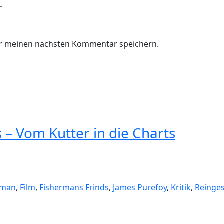
ür meinen nächsten Kommentar speichern.
 – Vom Kutter in die Charts
yman
,
Film
,
Fishermans Frinds
,
James Purefoy
,
Kritik
,
Reinge