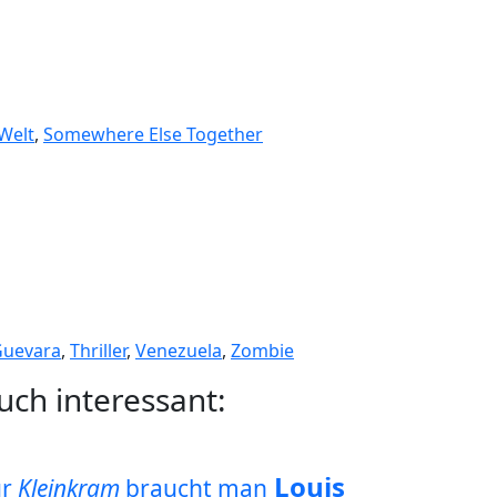
Welt
,
Somewhere Else Together
Guevara
,
Thriller
,
Venezuela
,
Zombie
uch interessant:
Louis
ür
Kleinkram
braucht man