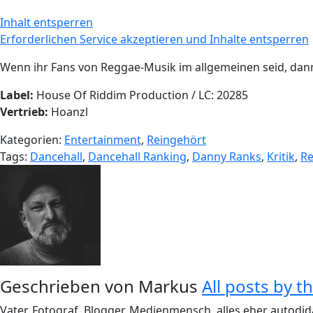
Inhalt entsperren
Erforderlichen Service akzeptieren und Inhalte entsperren
Wenn ihr Fans von Reggae-Musik im allgemeinen seid, dann 
Label:
House Of Riddim Production / LC: 20285
Vertrieb:
Hoanzl
Kategorien:
Entertainment
,
Reingehört
Tags:
Dancehall
,
Dancehall Ranking
,
Danny Ranks
,
Kritik
,
Re
Geschrieben von
Markus
All posts by t
Vater, Fotograf, Blogger, Medienmensch, alles eher autodid