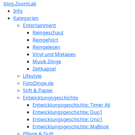
blog.ZoomLab
Info
Kategorien
Entertainment
Reingeschaut
Reingehört
Reingelesen
Vinyl und Mixtapes
Musik.Dinge
Zeitkapsel
Lifestyle
FotoDinge.de
Stift & Papier
Entwicklungsgeschichte
Entwicklungsgeschichte: Timer A6
Entwicklungsgeschichte: Duo1
Entwicklungsgeschichte: Uno1
Entwicklungsgeschichte: MaBook
Pflege & Duft