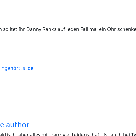
solltet Ihr Danny Ranks auf jeden Fall mal ein Ohr schenk
ingehört
,
slide
he author
aktisch, aber alles mit ganz viel Leidenschaft. Ist auch be