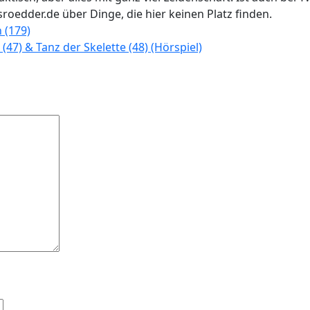
roedder.de über Dinge, die hier keinen Platz finden.
 (179)
(47) & Tanz der Skelette (48) (Hörspiel)