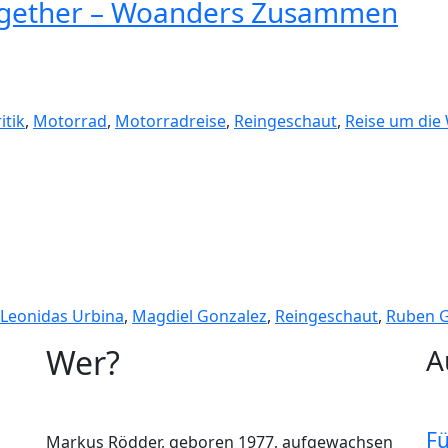
ogether – Woanders Zusammen
itik
,
Motorrad
,
Motorradreise
,
Reingeschaut
,
Reise um die 
Leonidas Urbina
,
Magdiel Gonzalez
,
Reingeschaut
,
Ruben 
Wer?
A
F
Markus Rödder, geboren 1977, aufgewachsen