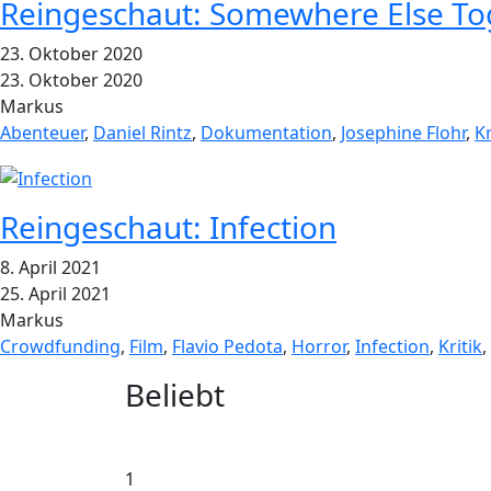
Reingeschaut: Somewhere Else T
23. Oktober 2020
23. Oktober 2020
Markus
Abenteuer
,
Daniel Rintz
,
Dokumentation
,
Josephine Flohr
,
Kr
Reingeschaut: Infection
8. April 2021
25. April 2021
Markus
Crowdfunding
,
Film
,
Flavio Pedota
,
Horror
,
Infection
,
Kritik
,
Widgets
Beliebt
1