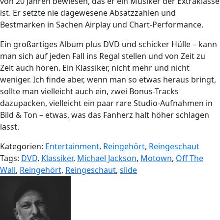
von 20 Jahren bewiesen, das er ein Musiker der Extraklasse
ist. Er setzte nie dagewesene Absatzzahlen und
Bestmarken in Sachen Airplay und Chart-Performance.
Ein großartiges Album plus DVD und schicker Hülle – kann
man sich auf jeden Fall ins Regal stellen und von Zeit zu
Zeit auch hören. Ein Klassiker, nicht mehr und nicht
weniger. Ich finde aber, wenn man so etwas heraus bringt,
sollte man vielleicht auch ein, zwei Bonus-Tracks
dazupacken, vielleicht ein paar rare Studio-Aufnahmen in
Bild & Ton – etwas, was das Fanherz halt höher schlagen
lässt.
Kategorien:
Entertainment
,
Reingehört
,
Reingeschaut
Tags:
DVD
,
Klassiker
,
Michael Jackson
,
Motown
,
Off The
Wall
,
Reingehört
,
Reingeschaut
,
slide