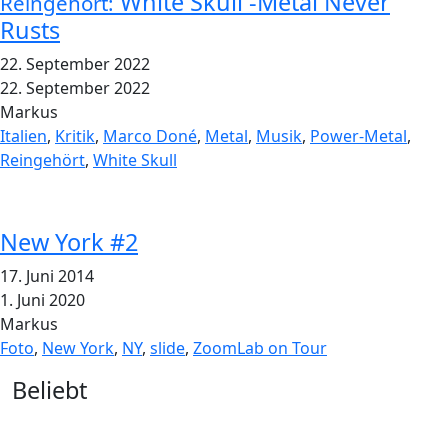
White Skull -Metal Never
Reingehört:
Rusts
22. September 2022
22. September 2022
Markus
Italien
,
Kritik
,
Marco Doné
,
Metal
,
Musik
,
Power-Metal
,
Reingehört
,
White Skull
New York #2
17. Juni 2014
1. Juni 2020
Markus
Foto
,
New York
,
NY
,
slide
,
ZoomLab on Tour
Widgets
Beliebt