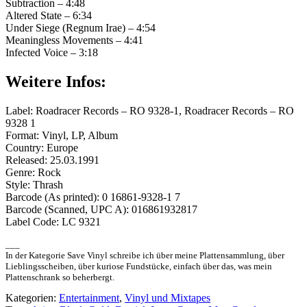
Subtraction – 4:48
Altered State – 6:34
Under Siege (Regnum Irae) – 4:54
Meaningless Movements – 4:41
Infected Voice – 3:18
Weitere Infos:
Label: Roadracer Records ‎– RO 9328-1, Roadracer Records ‎– RO
9328 1
Format: Vinyl, LP, Album
Country: Europe
Released: 25.03.1991
Genre: Rock
Style: Thrash
Barcode (As printed): 0 16861-9328-1 7
Barcode (Scanned, UPC A): 016861932817
Label Code: LC 9321
___
In der Kategorie Save Vinyl schreibe ich über meine Plattensammlung, über
Lieblingsscheiben, über kuriose Fundstücke, einfach über das, was mein
Plattenschrank so beherbergt.
Kategorien:
Entertainment
,
Vinyl und Mixtapes