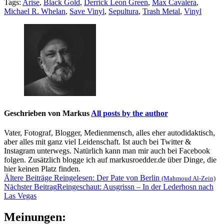
Tags:
Arise
,
Black Gold
,
Derrick Leon Green
,
Max Cavalera
,
Michael R. Whelan
,
Save Vinyl
,
Sepultura
,
Trash Metal
,
Vinyl
Geschrieben von
Markus
All posts by the author
Vater, Fotograf, Blogger, Medienmensch, alles eher autodidaktisch,
aber alles mit ganz viel Leidenschaft. Ist auch bei Twitter &
Instagram unterwegs. Natürlich kann man mir auch bei Facebook
folgen. Zusätzlich blogge ich auf markusroedder.de über Dinge, die
hier keinen Platz finden.
Beitragsnavigation
Ältere Beiträge
Reingelesen: Der Pate von Berlin
(Mahmoud Al-Zein)
Nächster Beitrag
Reingeschaut: Ausgrissn – In der Lederhosn nach
Las Vegas
Meinungen: