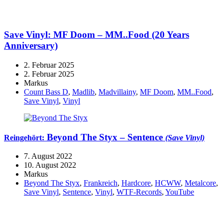
Save Vinyl: MF Doom – MM..Food (20 Years
Anniversary)
2. Februar 2025
2. Februar 2025
Markus
Count Bass D
,
Madlib
,
Madvillainy
,
MF Doom
,
MM..Food
,
Save Vinyl
,
Vinyl
Beyond The Styx – Sentence
Reingehört:
(Save Vinyl)
7. August 2022
10. August 2022
Markus
Beyond The Styx
,
Frankreich
,
Hardcore
,
HCWW
,
Metalcore
,
Save Vinyl
,
Sentence
,
Vinyl
,
WTF-Records
,
YouTube