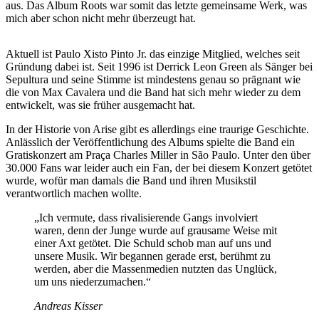
aus. Das Album Roots war somit das letzte gemeinsame Werk, was
mich aber schon nicht mehr überzeugt hat.
Aktuell ist Paulo Xisto Pinto Jr. das einzige Mitglied, welches seit
Gründung dabei ist. Seit 1996 ist Derrick Leon Green als Sänger bei
Sepultura und seine Stimme ist mindestens genau so prägnant wie
die von Max Cavalera und die Band hat sich mehr wieder zu dem
entwickelt, was sie früher ausgemacht hat.
In der Historie von Arise gibt es allerdings eine traurige Geschichte.
Anlässlich der Veröffentlichung des Albums spielte die Band ein
Gratiskonzert am Praça Charles Miller in São Paulo. Unter den über
30.000 Fans war leider auch ein Fan, der bei diesem Konzert getötet
wurde, wofür man damals die Band und ihren Musikstil
verantwortlich machen wollte.
„Ich vermute, dass rivalisierende Gangs involviert
waren, denn der Junge wurde auf grausame Weise mit
einer Axt getötet. Die Schuld schob man auf uns und
unsere Musik. Wir begannen gerade erst, berühmt zu
werden, aber die Massenmedien nutzten das Unglück,
um uns niederzumachen.“
Andreas Kisser