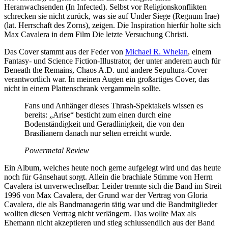
Heranwachsenden (In Infected). Selbst vor Religionskonflikten
schrecken sie nicht zurück, was sie auf Under Siege (Regnum Irae)
(lat. Herrschaft des Zorns), zeigen. Die Inspiration hierfür holte sich
Max Cavalera in dem Film Die letzte Versuchung Christi.
Das Cover stammt aus der Feder von
Michael R. Whelan
, einem
Fantasy- und Science Fiction-Illustrator, der unter anderem auch für
Beneath the Remains, Chaos A.D. und andere Sepultura-Cover
verantwortlich war. In meinen Augen ein großartiges Cover, das
nicht in einem Plattenschrank vergammeln sollte.
Fans und Anhänger dieses Thrash-Spektakels wissen es
bereits: „Arise“ besticht zum einen durch eine
Bodenständigkeit und Geradlinigkeit, die von den
Brasilianern danach nur selten erreicht wurde.
Powermetal Review
Ein Album, welches heute noch gerne aufgelegt wird und das heute
noch für Gänsehaut sorgt. Allein die brachiale Stimme von Herrn
Cavalera ist unverwechselbar. Leider trennte sich die Band im Streit
1996 von Max Cavalera, der Grund war der Vertrag von Gloria
Cavalera, die als Bandmanagerin tätig war und die Bandmitglieder
wollten diesen Vertrag nicht verlängern. Das wollte Max als
Ehemann nicht akzeptieren und stieg schlussendlich aus der Band