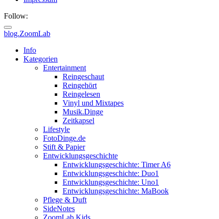
Follow:
blog.ZoomLab
Info
Kategorien
Entertainment
Reingeschaut
Reingehört
Reingelesen
Vinyl und Mixtapes
Musik.Dinge
Zeitkapsel
Lifestyle
FotoDinge.de
Stift & Papier
Entwicklungsgeschichte
Entwicklungsgeschichte: Timer A6
Entwicklungsgeschichte: Duo1
Entwicklungsgeschichte: Uno1
Entwicklungsgeschichte: MaBook
Pflege & Duft
SideNotes
ZoomLab.Kids