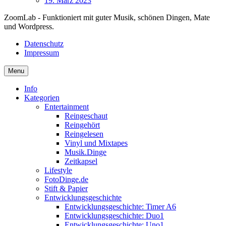
19. März 2023
ZoomLab - Funktioniert mit guter Musik, schönen Dingen, Mate
und Wordpress.
Datenschutz
Impressum
Menu
Info
Kategorien
Entertainment
Reingeschaut
Reingehört
Reingelesen
Vinyl und Mixtapes
Musik.Dinge
Zeitkapsel
Lifestyle
FotoDinge.de
Stift & Papier
Entwicklungsgeschichte
Entwicklungsgeschichte: Timer A6
Entwicklungsgeschichte: Duo1
Entwicklungsgeschichte: Uno1