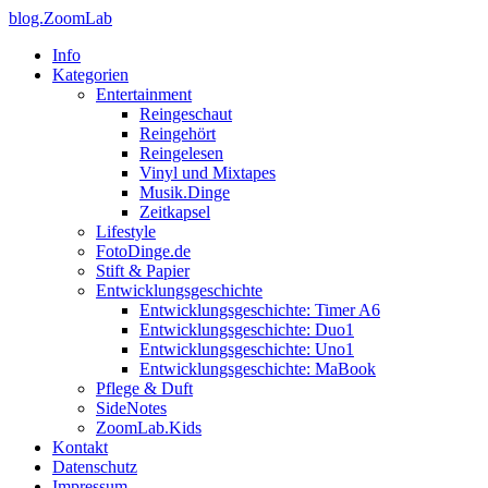
blog.ZoomLab
Info
Kategorien
Entertainment
Reingeschaut
Reingehört
Reingelesen
Vinyl und Mixtapes
Musik.Dinge
Zeitkapsel
Lifestyle
FotoDinge.de
Stift & Papier
Entwicklungsgeschichte
Entwicklungsgeschichte: Timer A6
Entwicklungsgeschichte: Duo1
Entwicklungsgeschichte: Uno1
Entwicklungsgeschichte: MaBook
Pflege & Duft
SideNotes
ZoomLab.Kids
Kontakt
Datenschutz
Impressum