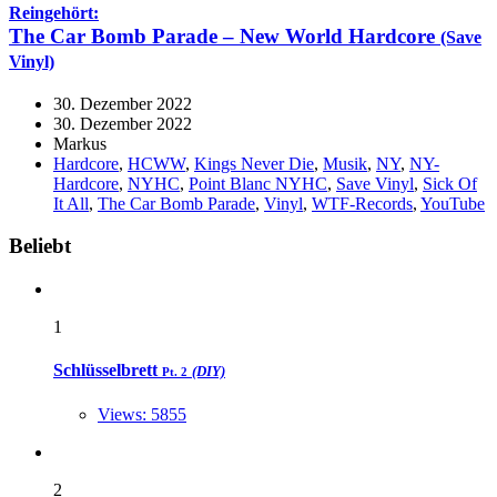
Reingehört:
The Car Bomb Parade – New World Hardcore
(Save
Vinyl)
30. Dezember 2022
30. Dezember 2022
Markus
Hardcore
,
HCWW
,
Kings Never Die
,
Musik
,
NY
,
NY-
Hardcore
,
NYHC
,
Point Blanc NYHC
,
Save Vinyl
,
Sick Of
It All
,
The Car Bomb Parade
,
Vinyl
,
WTF-Records
,
YouTube
Widgets
Beliebt
1
Schlüsselbrett
(DIY)
Pt. 2
Views: 5855
2