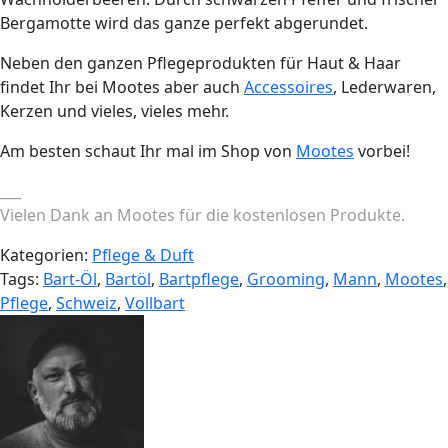
Bergamotte wird das ganze perfekt abgerundet.
Neben den ganzen Pflegeprodukten für Haut & Haar
findet Ihr bei Mootes aber auch
Accessoires
, Lederwaren,
Kerzen und vieles, vieles mehr.
Am besten schaut Ihr mal im Shop von
Mootes
vorbei!
___
Vielen Dank an Mootes für die kostenlosen Produkte.
Kategorien:
Pflege & Duft
Tags:
Bart-Öl
,
Bartöl
,
Bartpflege
,
Grooming
,
Mann
,
Mootes
,
Pflege
,
Schweiz
,
Vollbart