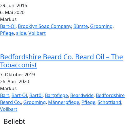
29. Juni 2016
6. Mai 2020
Markus
Bart-Öl
,
Brooklyn Soap Company
,
Bürste
,
Grooming
,
Pflege
,
slide
,
Vollbart
Bedfordshire Beard Co. Beard Oil – The
Tobacconist
7. Oktober 2019
26. April 2020
Markus
Bart
,
Bart-Öl
,
Bartöl
,
Bartpflege
,
Beardwide
,
Bedfordshire
Beard Co.
,
Grooming
,
Männerpflege
,
Pflege
,
Schottland
,
Vollbart
Widgets
Beliebt